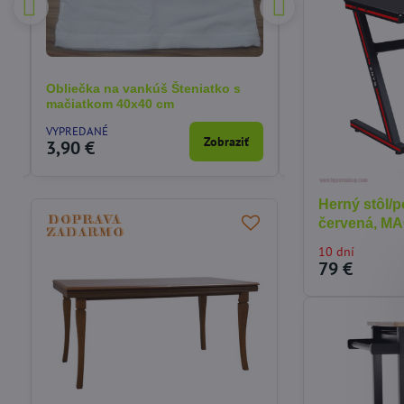
Obliečka na vankúš SPIDER-MANN
Detské obliečky
40x40 cm
záchranári 135x1
SKLADOM
SKLADOM
ť
Do košíka
3,90 €
15,27 €
Herný stôl/p
červená, M
10 dní
79 €