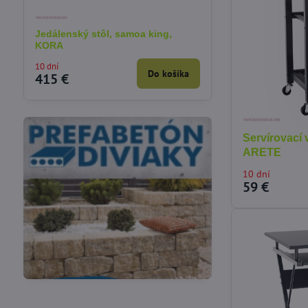
Jedálenský stôl, samoa king,
KORA
10 dní
Do košíka
415 €
Servírovací 
ARETE
10 dní
59 €
Vákuové skladovanie
Potreby pre cukrárov
potravín