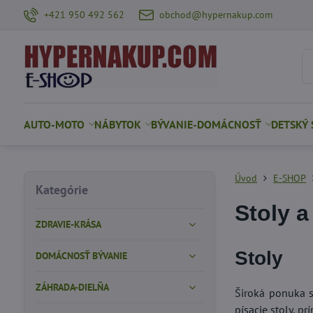
+421 950 492 562
obchod@hypernakup.com
AUTO-MOTO
NÁBYTOK
BÝVANIE-DOMÁCNOSŤ
DETSKÝ 
Úvod
E-SHOP
Kategórie
Stoly a
ZDRAVIE-KRÁSA
Stoly
DOMÁCNOSŤ BÝVANIE
ZÁHRADA-DIELŇA
Široká ponuka s
písacie stoly, pr