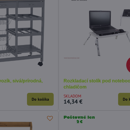
vozík, sivá/prírodná,
Rozkladací stolík pod notebo
chladičom
SKLADOM
Do košíka
Do 
14,34 €