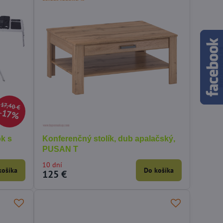
17,40 €
17%
ok s
Konferenčný stolík, dub apalačský,
PUSAN T
10 dní
košíka
Do košíka
125 €