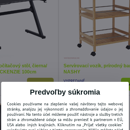
 PAW PATROL
Obliečky do postieľky bavlnené
TP
00 cm
100X135 Požiarnik Sam
ma
SKLADOM
SK
Do košíka
Do košíka
12,71 €
6,
očítačový stôl, čierna/
Servírovací vozík, prírodný b
ACKENZIE 100cm
NASHY
VYPREDANÉ
Do košíka
Zo
39 €
Predvoľby súkromia
Cookies používame na zlepšenie vašej návštevy tejto webovej
stránky, analýzu jej výkonnosti a zhromažďovanie údajov o jej
používaní. Na tento účel môžeme použiť nástroje a služby tretích
strán a zhromaždené údaje sa môžu preniesť k partnerom v EÚ,
USA alebo iných krajinách. Kliknutím na „Prijať všetky cookies“