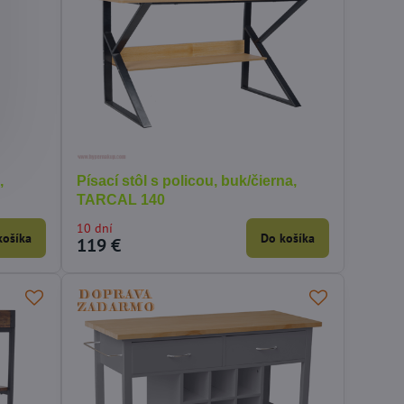
,
Písací stôl s policou, buk/čierna,
TARCAL 140
10 dní
košíka
Do košíka
119 €