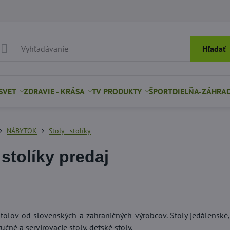
Hľadať
SVET
ZDRAVIE - KRÁSA
TV PRODUKTY
ŠPORT
DIELŇA-ZÁHRA
NÁBYTOK
Stoly - stolíky
 stolíky predaj
tolov od slovenských a zahraničných výrobcov. Stoly jedálenské, 
íručné a servírovacie stoly, detské stoly.