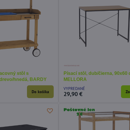
20,14 €
20%
 kovový GAH
Dráha pre autíčka set 9 v 1
Pa
cm
hel
SKLADOM
SK
Do košíka
Do košíka
15,99 €
36
acovný stôl s
Písací stôl, dub/čierna, 90x60
drevo/hnedá, BARDY
MELLORA
VYPREDANÉ
Do košíka
Zo
29,90 €