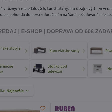
né v rôznych materiálových, konštrukčných a dizajnových preve
tola z pohodlia domova s doručením na Vami požadované miesto.
PREDAJ | E-SHOP | DOPRAVA OD 60€ ZA
enské stoly a
Kancelárske stoly
Písa
erenčné
Stolíky pod
No
ky
televízor
dľa:
Najnovšie