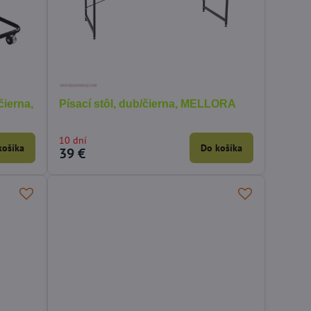
čierna,
Písací stôl, dub/čierna, MELLORA
10 dní
košíka
Do košíka
39 €