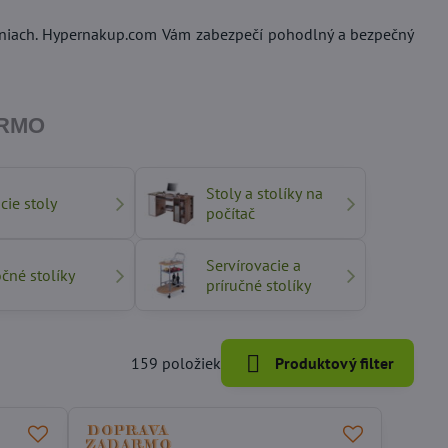
deniach. Hypernakup.com Vám zabezpečí pohodlný a bezpečný
DARMO
Stoly a stolíky na
cie stoly
počítač
Servírovacie a
čné stolíky
príručné stolíky
159
položiek
Produktový filter