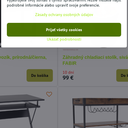
vyjadrujete svoj súhlas s týmto spracovaním. Nižšie môžete nájsť
podrobné informácie alebo upraviť svoje preferencie.
Zásady ochrany osobných údajov
Prijať všetky cookies
Ukázať podrobnosti
vozík, prírodná/čierna,
Záhradný chladiaci stolík, sivá
FABIR
10 dní
Do košíka
Do 
99 €