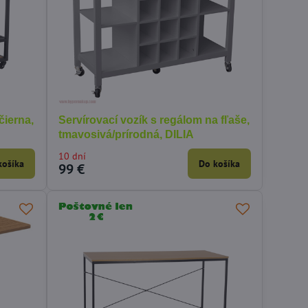
čierna,
Servírovací vozík s regálom na fľaše,
tmavosivá/prírodná, DILIA
10 dní
košíka
Do košíka
99 €