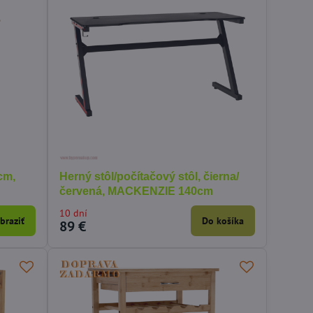
rkovisko s výťahom a
iportom hračka 21 v 1
LADOM
Do košíka
,90 €
 cm,
Herný stôl/počítačový stôl, čierna/
červená, MACKENZIE 140cm
10 dní
braziť
Do košíka
89 €