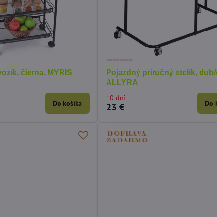
vozík, čierna, MYRIS
Pojazdný príručný stolík, dub/
ALLYRA
10 dní
Do košíka
Do 
23 €