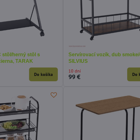
stôl/herný stôl s
Servírovací vozík, dub smoke/
 čierna, TARAK
SILVIUS
10 dní
Do košíka
Do 
99 €