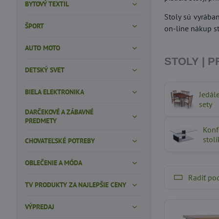
BYTOVÝ TEXTIL
Stoly sú vyrába
ŠPORT
on-line nákup s
AUTO MOTO
STOLY | 
DETSKÝ SVET
BIELA ELEKTRONIKA
Jedál
sety
DARČEKOVÉ A ZÁBAVNÉ
PREDMETY
Konf
stolí
CHOVATEĽSKÉ POTREBY
OBLEČENIE A MÓDA
Radiť po
TV PRODUKTY ZA NAJLEPŠIE CENY
VÝPREDAJ