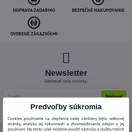
DOPRAVA ZADARMO
BEZPEČNÉ NAKUPOVANIE
OVERENÉ ZÁKAZNÍKMI
Newsletter
Odoberať naše novinky:
Odoberať
Predvoľby súkromia
Chcem sa prihlásiť k odberu noviniek e-mailom
Cookies používame na zlepšenie vašej návštevy tejto webovej
stránky, analýzu jej výkonnosti a zhromažďovanie údajov o jej
používaní. Na tento účel môžeme použiť nástroje a služby tretích