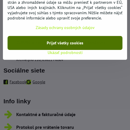
strán a zhromaždené údaje sa môžu preniesť k partnerom v EÚ,
Kontakty
USA alebo iných krajinách. Kliknutím na „Prijať všetky cookies“
vyjadrujete svoj súhlas s týmto spracovaním. Nižšie môžete nájsť
+421 950 492 562
podrobné informácie alebo upraviť svoje preferencie.
Zásady ochrany osobných údajov
obchod​@hypernakup​.com
RUBEN, s​.r​.o​., Vidrmoch 137, 03821 Mošovce
Prijať všetky cookies
Ukázať podrobnosti
Sklad - Odberné miesto
Krčméryho 110, 03821 Mošov
Sociálne siete
Facebook
Google
Info linky
Kontaktné a fakturačné údaje
Protokol pre vrátenie tovaru