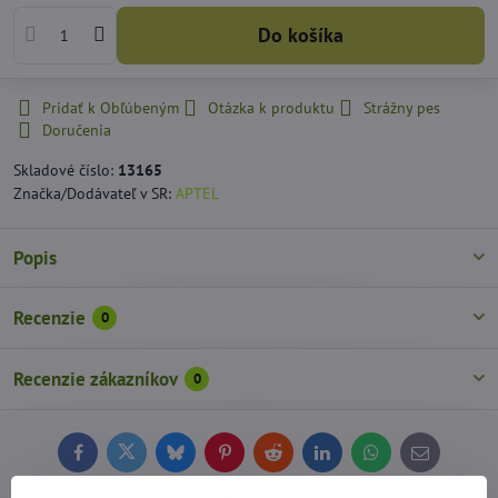
Do košíka
Pridať k Obľúbeným
Otázka k produktu
Strážny pes
Doručenia
Skladové číslo:
13165
Značka/Dodávateľ v SR:
APTEL
Popis
Recenzie
0
Recenzie zákazníkov
0
Facebook
Twitter
Bluesky
Pinterest
Reddit
LinkedIn
WhatsApp
E-
mail