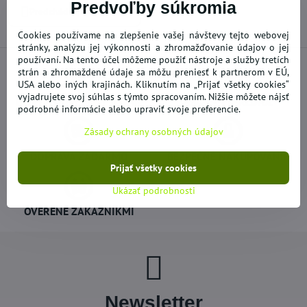
Predvoľby súkromia
Predchádzajúci produkt
Cookies používame na zlepšenie vašej návštevy tejto webovej
stránky, analýzu jej výkonnosti a zhromažďovanie údajov o jej
používaní. Na tento účel môžeme použiť nástroje a služby tretích
strán a zhromaždené údaje sa môžu preniesť k partnerom v EÚ,
USA alebo iných krajinách. Kliknutím na „Prijať všetky cookies“
vyjadrujete svoj súhlas s týmto spracovaním. Nižšie môžete nájsť
NOVÝ A DOPLNENÝ TOVAR
AKCIE - VÝPREDAJE
podrobné informácie alebo upraviť svoje preferencie.
Zásady ochrany osobných údajov
DOPRAVA ZADARMO
BEZPEČNÉ NAKUPOVANIE
Prijať všetky cookies
Ukázať podrobnosti
OVERENÉ ZÁKAZNÍKMI
Newsletter