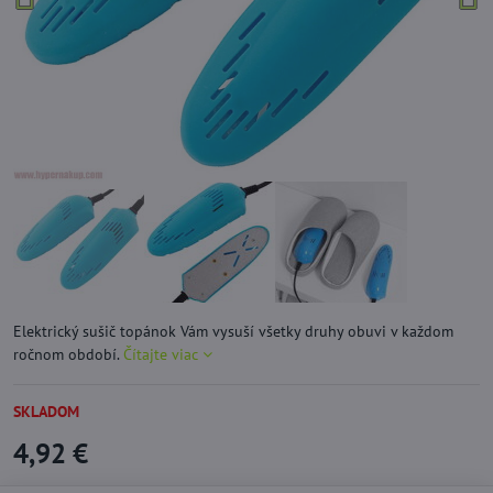
Elektrický sušič topánok Vám vysuší všetky druhy obuvi v každom
ročnom období.
Čítajte viac
SKLADOM
4,92 €