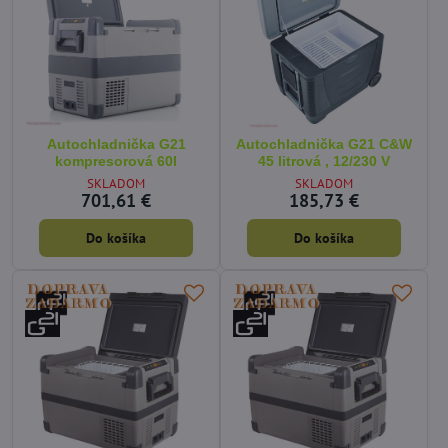
Autochladnička G21
Autochladnička G21 C&W
kompresorová 60l
45 litrová , 12/230 V
SKLADOM
SKLADOM
701,61 €
185,73 €
Do košíka
Do košíka