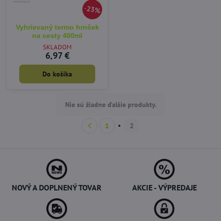
23%
Vyhrievaný termo hrnček
na cesty 400ml
SKLADOM
6,97 €
Do košíka
Nie sú žiadne ďalšie produkty.
1
2
NOVÝ A DOPLNENÝ TOVAR
AKCIE - VÝPREDAJE