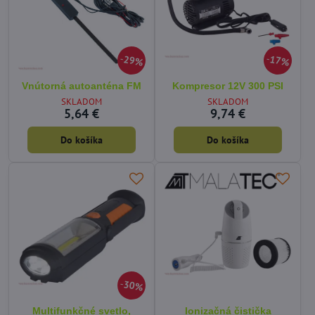
29%
17%
Vnútorná autoanténa FM
Kompresor 12V 300 PSI
SKLADOM
SKLADOM
5,64 €
9,74 €
Do košíka
Do košíka
30%
Multifunkčné svetlo,
Ionizačná čistička