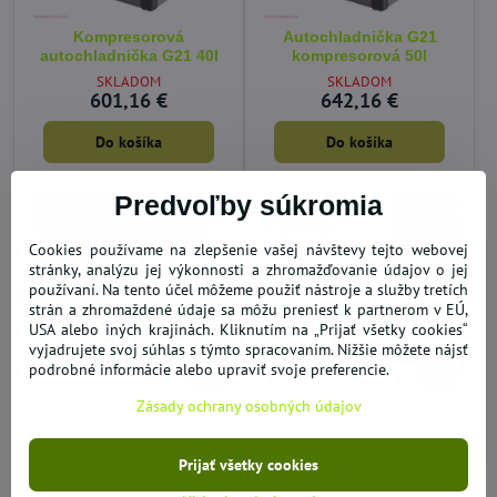
Kompresorová
Autochladnička G21
autochladnička G21 40l
kompresorová 50l
SKLADOM
SKLADOM
601,16 €
642,16 €
Do košíka
Do košíka
Predvoľby súkromia
Cookies používame na zlepšenie vašej návštevy tejto webovej
stránky, analýzu jej výkonnosti a zhromažďovanie údajov o jej
používaní. Na tento účel môžeme použiť nástroje a služby tretích
strán a zhromaždené údaje sa môžu preniesť k partnerom v EÚ,
USA alebo iných krajinách. Kliknutím na „Prijať všetky cookies“
vyjadrujete svoj súhlas s týmto spracovaním. Nižšie môžete nájsť
podrobné informácie alebo upraviť svoje preferencie.
51%
42%
Zásady ochrany osobných údajov
Mini držiak na mobil do
Svietiace ventilky
auta
SKLADOM
SKLADOM
Prijať všetky cookies
2,46 €
1,95 €