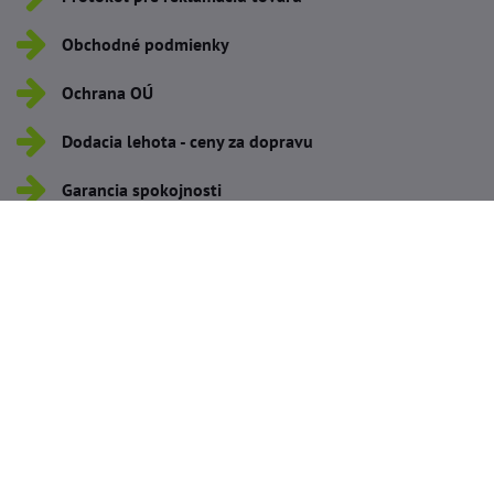
Obchodné podmienky
Ochrana OÚ
Dodacia lehota - ceny za dopravu
Garancia spokojnosti
©
2026
Copyright