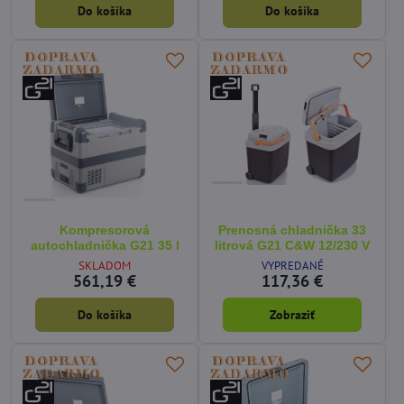
Do košíka
Do košíka
Kompresorová
Prenosná chladnička 33
autochladnička G21 35 l
litrová G21 C&W 12/230 V
SKLADOM
VYPREDANÉ
561,19 €
117,36 €
Do košíka
Zobraziť