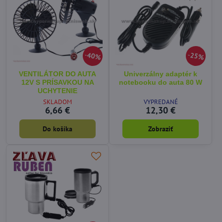
40%
25%
VENTILÁTOR DO AUTA
Univerzálny adaptér k
12V S PRÍSAVKOU NA
notebooku do auta 80 W
UCHYTENIE
SKLADOM
VYPREDANÉ
6,66 €
12,30 €
Do košíka
Zobraziť