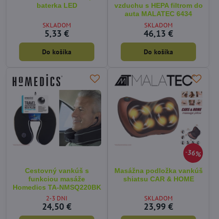
baterka LED
vzduchu s HEPA filtrom do
auta MALATEC 6434
SKLADOM
SKLADOM
5,33 €
46,13 €
Do košíka
Do košíka
36%
Cestovný vankúš s
Masážna podložka vankúš
funkciou masáže
shiatsu CAR & HOME
Homedics TA-NMSQ220BK
2-3 DNI
SKLADOM
24,50 €
23,99 €