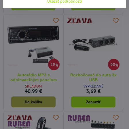
Ukázať podrobnosti
Zobraziť
Zobraziť
19%
60%
Autorádio MP3 s
Rozbočovač do auta 3x
odnímateľným panelom
USB
SKLADOM
VYPREDANÉ
40,99 €
3,69 €
Do košíka
Zobraziť