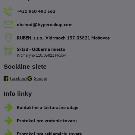
+421 950 492 562
obchod​@hypernakup​.com
RUBEN, s​.r​.o​., Vidrmoch 137, 03821 Mošovce
Sklad - Odberné miesto
Krčméryho 110, 03821 Mošov
Sociálne siete
Facebook
Google
Info linky
Kontaktné a fakturačné údaje
Protokol pre vrátenie tovaru
Protokol pre reklamáciu tovaru