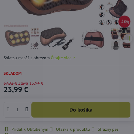
36%
Shiatsu masáž s ohrevom
Čítajte viac
SKLADOM
37,92 €
Zľava
13,94 €
23,99 €
Do košíka
Pridať k Obľúbeným
Otázka k produktu
Strážny pes