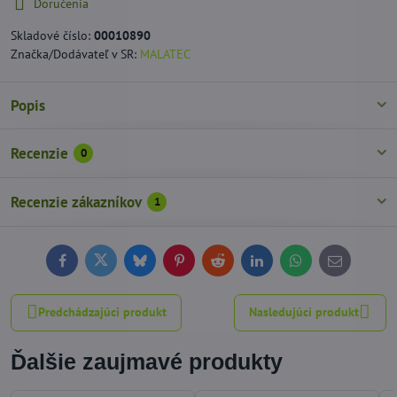
Doručenia
Skladové číslo:
00010890
Značka/Dodávateľ v SR:
MALATEC
Popis
Recenzie
0
Recenzie zákazníkov
1
Facebook
Twitter
Bluesky
Pinterest
Reddit
LinkedIn
WhatsApp
E-
mail
Predchádzajúci produkt
Nasledujúci produkt
Ďalšie zaujmavé produkty