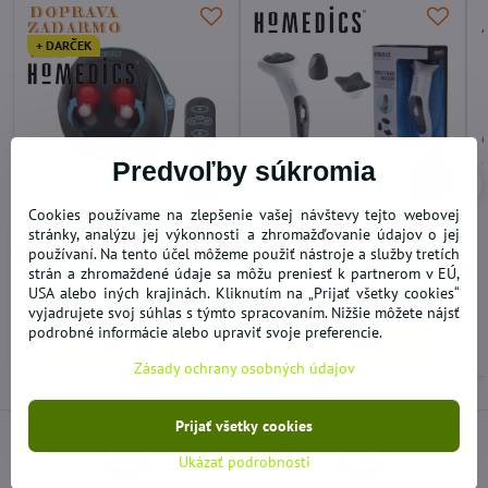
+ DARČEK
Predvoľby súkromia
34%
29%
Cookies používame na zlepšenie vašej návštevy tejto webovej
Masážna podložka vankúš
Masážny prístroj Body
stránky, analýzu jej výkonnosti a zhromažďovanie údajov o jej
Homedics SGP-1100H
Massager Homedics HHP-
používaní. Na tento účel môžeme použiť nástroje a služby tretích
110 EU
strán a zhromaždené údaje sa môžu preniesť k partnerom v EÚ,
VYPREDANÉ
SKLADOM
USA alebo iných krajinách. Kliknutím na „Prijať všetky cookies“
55,25 €
17,22 €
vyjadrujete svoj súhlas s týmto spracovaním. Nižšie môžete nájsť
podrobné informácie alebo upraviť svoje preferencie.
Zobraziť
Do košíka
Zásady ochrany osobných údajov
Prijať všetky cookies
Ukázať podrobnosti