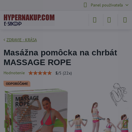
Panel používateľa
ZDRAVIE - KRÁSA
Masážna pomôcka na chrbát
MASSAGE ROPE
Hodnotenie
5
/
5
(
22
x)
ODPORÚČAME