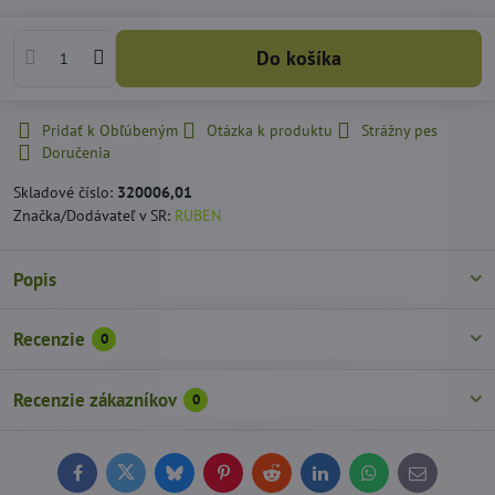
Do košíka
Pridať k Obľúbeným
Otázka k produktu
Strážny pes
Doručenia
Skladové číslo:
320006,01
Značka/Dodávateľ v SR:
RUBEN
Popis
Recenzie
0
Recenzie zákazníkov
0
Facebook
Twitter
Bluesky
Pinterest
Reddit
LinkedIn
WhatsApp
E-
mail