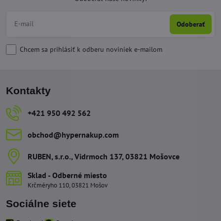
Odoberať
Chcem sa prihlásiť k odberu noviniek e-mailom
Kontakty
+421 950 492 562
obchod​@hypernakup​.com
RUBEN, s​.r​.o​., Vidrmoch 137, 03821 Mošovce
Sklad - Odberné miesto
Krčméryho 110, 03821 Mošov
Sociálne siete