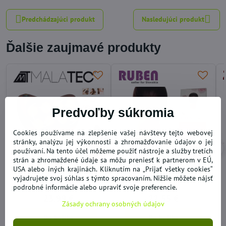
Predchádzajúci produkt
Nasledujúci produkt
Ďalšie zaujmavé produkty
Predvoľby súkromia
Cookies používame na zlepšenie vašej návštevy tejto webovej
stránky, analýzu jej výkonnosti a zhromažďovanie údajov o jej
36%
37%
používaní. Na tento účel môžeme použiť nástroje a služby tretích
strán a zhromaždené údaje sa môžu preniesť k partnerom v EÚ,
USA alebo iných krajinách. Kliknutím na „Prijať všetky cookies“
Masážna podložka vankúš
Ohrievací a masážny pás
vyjadrujete svoj súhlas s týmto spracovaním. Nižšie môžete nájsť
shiatsu CAR & HOME
Warm Neck Belt 2v1 USB
podrobné informácie alebo upraviť svoje preferencie.
SKLADOM
SKLADOM
23,99 €
22,55 €
Zásady ochrany osobných údajov
Do košíka
Do košíka