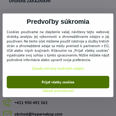
OVERENÉ ZÁKAZNÍKMI
Predvoľby súkromia
Cookies používame na zlepšenie vašej návštevy tejto webovej
Newsletter
stránky, analýzu jej výkonnosti a zhromažďovanie údajov o jej
používaní. Na tento účel môžeme použiť nástroje a služby tretích
Odoberať naše novinky:
strán a zhromaždené údaje sa môžu preniesť k partnerom v EÚ,
USA alebo iných krajinách. Kliknutím na „Prijať všetky cookies“
vyjadrujete svoj súhlas s týmto spracovaním. Nižšie môžete nájsť
Odoberať
podrobné informácie alebo upraviť svoje preferencie.
Zásady ochrany osobných údajov
Chcem sa prihlásiť k odberu noviniek e-mailom
Prijať všetky cookies
Kontakty
Ukázať podrobnosti
+421 950 492 562
obchod​@hypernakup​.com