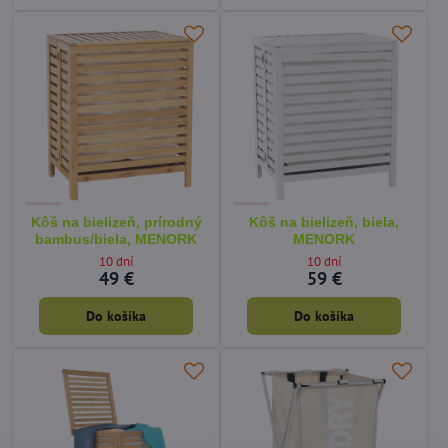
Kôš na bielizeň, prírodný
Kôš na bielizeň, biela,
bambus/biela, MENORK
MENORK
10 dní
10 dní
49 €
59 €
Do košíka
Do košíka