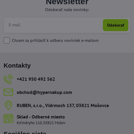
Newsletter
Odoberať naše novinky:
Odoberať
Chcem sa prihlásiť k odberu noviniek e-mailom
Kontakty
+421 950 492 562
obchod​@hypernakup​.com
RUBEN, s​.r​.o​., Vidrmoch 137, 03821 Mošovce
Sklad - Odberné miesto
Krčméryho 110, 03821 Mošov
Sociálne siete