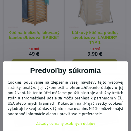
Kôš na bielizeň, lakovaný
Látkový kôš na prádlo,
bambus/béžová, BASKET
sivobéžová, LAUNDRY
TYP 1
10 dní
10 dní
49 €
9,90 €
Do košíka
Do košíka
Predvoľby súkromia
Cookies používame na zlepšenie vašej návštevy tejto webovej
stránky, analýzu jej výkonnosti a zhromažďovanie údajov o jej
používaní. Na tento účel môžeme použiť nástroje a služby tretích
strán a zhromaždené údaje sa môžu preniesť k partnerom v EÚ,
USA alebo iných krajinách. Kliknutím na „Prijať všetky cookies“
vyjadrujete svoj súhlas s týmto spracovaním. Nižšie môžete nájsť
podrobné informácie alebo upraviť svoje preferencie.
Zásady ochrany osobných údajov