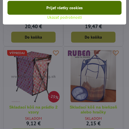
Látkový kôš na prádlo,
Látkový kôš na prádlo,
Prijať všetky cookies
sivobéžová, LAUNDRY
sivobéžová, LAUNDRY
TYP 3
TYP 2
Ukázať podrobnosti
SKLADOM
SKLADOM
20,40 €
19,47 €
Do košíka
Do košíka
VÝPREDAJ
25%
Skladací kôš na prádlo 2
Skladací kôš na bielizeň
vzory
alebo hračky
SKLADOM
SKLADOM
9,12 €
2,15 €