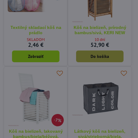
Textilný skladací kôš na
Kôš na bielizeň, prírodný
prádlo
bambus/sivá, KERI NEW
SKLADOM
10 dní
2,46 €
52,90 €
Zobraziť
Do košíka
7%
Kôš na bielizeň, lakovaný
Látkový kôš na bielizeň,
bambus/biela/béžová,
sivá/strieborná/biela,