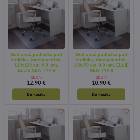
Ochranná podložka pod
Ochranná podložka pod
stoličku, transparentná,
stoličku, transparentná,
120x120 cm, 0,8 mm,
100x70 cm, 0,8 mm, ELLIE
ELLIE NEW TYP 8
NEW TYP 6
10 dní
10 dní
12,90 €
10,90 €
Do košíka
Do košíka