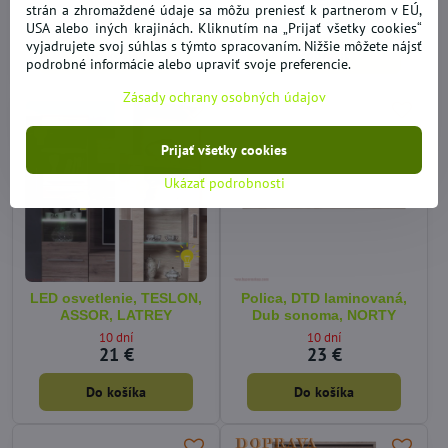
SKLADOM
VYPREDANÉ
strán a zhromaždené údaje sa môžu preniesť k partnerom v EÚ,
9,74 €
8,61 €
USA alebo iných krajinách. Kliknutím na „Prijať všetky cookies“
vyjadrujete svoj súhlas s týmto spracovaním. Nižšie môžete nájsť
Do košíka
Zobraziť
podrobné informácie alebo upraviť svoje preferencie.
Zásady ochrany osobných údajov
Prijať všetky cookies
Ukázať podrobnosti
LED osvetlenie, TESLON,
Polica, DTD laminovaná,
ASSOR, LATREY
Dub sonoma, NORTY
10 dní
10 dní
21 €
23 €
Do košíka
Do košíka