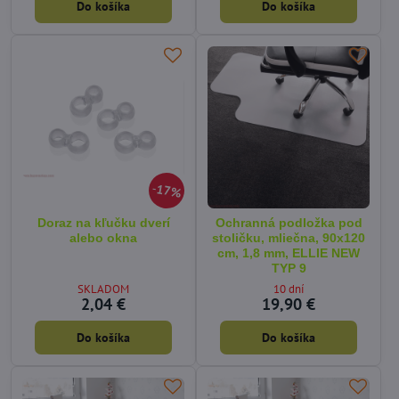
Do košíka
Do košíka
17%
Doraz na kľučku dverí
Ochranná podložka pod
alebo okna
stoličku, mliečna, 90x120
cm, 1,8 mm, ELLIE NEW
TYP 9
SKLADOM
10 dní
2,04 €
19,90 €
Do košíka
Do košíka