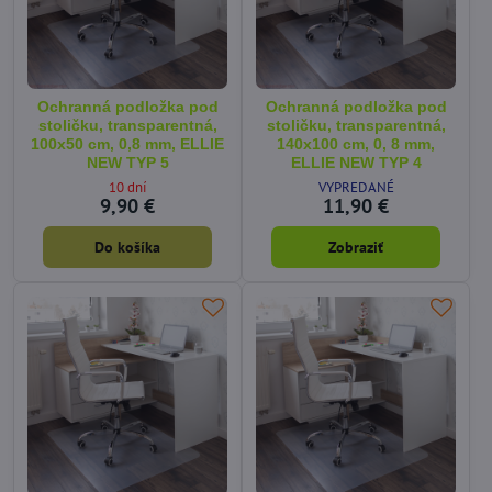
Ochranná podložka pod
Ochranná podložka pod
stoličku, transparentná,
stoličku, transparentná,
100x50 cm, 0,8 mm, ELLIE
140x100 cm, 0, 8 mm,
NEW TYP 5
ELLIE NEW TYP 4
10 dní
VYPREDANÉ
9,90 €
11,90 €
Do košíka
Zobraziť