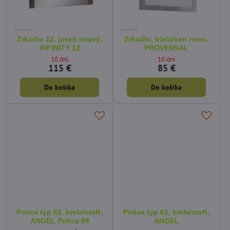
Zrkadlo 12, jaseň tmavý,
Zrkadlo, biela/san remo,
INFINITY 12
PROVENSAL
10 dní
10 dní
115 €
85 €
Do košíka
Do košíka
Polica typ 62, biela/craft,
Polica typ 61, biela/craft,
ANGEL Polica 84
ANGEL