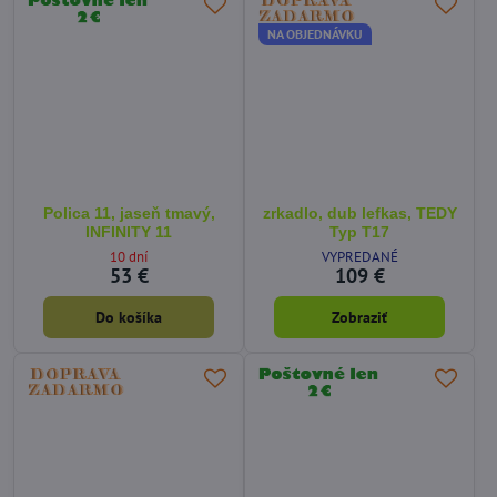
NA OBJEDNÁVKU
Polica 11, jaseň tmavý,
zrkadlo, dub lefkas, TEDY
INFINITY 11
Typ T17
10 dní
VYPREDANÉ
53 €
109 €
Do košíka
Zobraziť