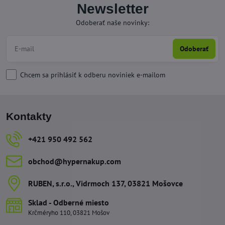
Newsletter
Odoberať naše novinky:
Odoberať
Chcem sa prihlásiť k odberu noviniek e-mailom
Kontakty
+421 950 492 562
obchod​@hypernakup​.com
RUBEN, s​.r​.o​., Vidrmoch 137, 03821 Mošovce
Sklad - Odberné miesto
Krčméryho 110, 03821 Mošov