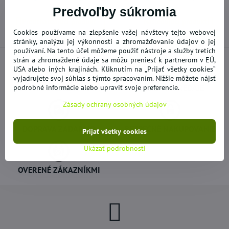
mail
Predvoľby súkromia
Predchádzajúci produkt
Nasledujúci produkt
Cookies používame na zlepšenie vašej návštevy tejto webovej
stránky, analýzu jej výkonnosti a zhromažďovanie údajov o jej
používaní. Na tento účel môžeme použiť nástroje a služby tretích
strán a zhromaždené údaje sa môžu preniesť k partnerom v EÚ,
USA alebo iných krajinách. Kliknutím na „Prijať všetky cookies“
vyjadrujete svoj súhlas s týmto spracovaním. Nižšie môžete nájsť
NOVÝ A DOPLNENÝ TOVAR
podrobné informácie alebo upraviť svoje preferencie.
AKCIE - VÝPREDAJE
Zásady ochrany osobných údajov
DOPRAVA ZADARMO
BEZPEČNÉ NAKUPOVANIE
Prijať všetky cookies
Ukázať podrobnosti
OVERENÉ ZÁKAZNÍKMI