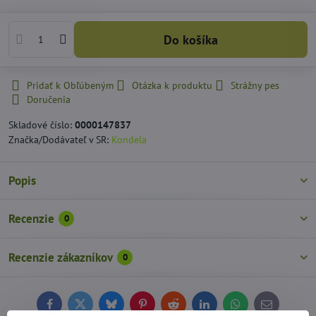
Do košíka
Pridať k Obľúbeným
Otázka k produktu
Strážny pes
Doručenia
Skladové číslo:
0000147837
Značka/Dodávateľ v SR:
Kondela
Popis
Recenzie
0
Recenzie zákazníkov
0
Facebook
Twitter
Bluesky
Pinterest
Reddit
LinkedIn
WhatsApp
E-