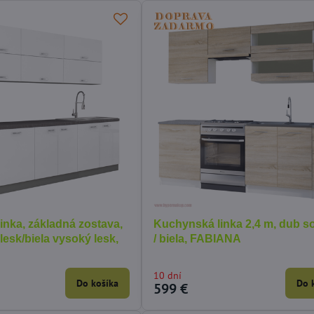
inka, základná zostava,
Kuchynská linka 2,4 m, dub 
lesk/biela vysoký lesk,
/ biela, FABIANA
10 dní
Do košíka
Do 
599 €