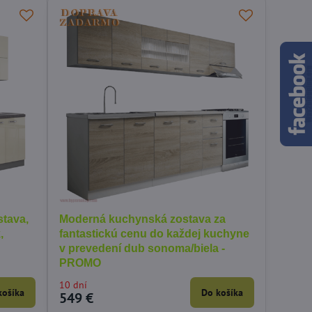
stava,
Moderná kuchynská zostava za
,
fantastickú cenu do každej kuchyne
v prevedení dub sonoma/biela -
PROMO
10 dní
košíka
Do košíka
549 €