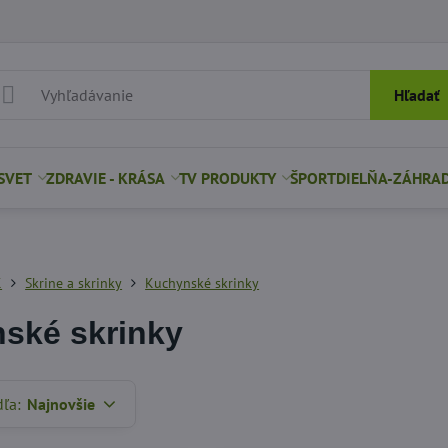
Hľadať
SVET
ZDRAVIE - KRÁSA
TV PRODUKTY
ŠPORT
DIELŇA-ZÁHRA
K
Skrine a skrinky
Kuchynské skrinky
ské skrinky
dľa:
Najnovšie