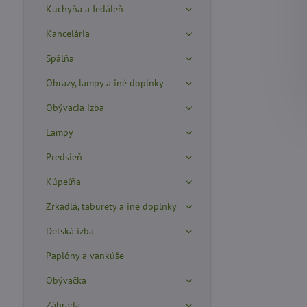
Kuchyňa a Jedáleň
Kancelária
Spálňa
Obrazy, lampy a iné doplnky
Obývacia izba
Lampy
Predsieň
Kúpeľňa
Zrkadlá, taburety a iné doplnky
Detská izba
Paplóny a vankúše
Obývačka
Záhrada