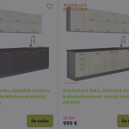
inka, základná zostava,
Kuchynská linka, základná zo
 lesk/krémová vysoký
krémová/krémová vysoký lesk
O
PRADO
10 dní
Do košíka
Do 
999 €