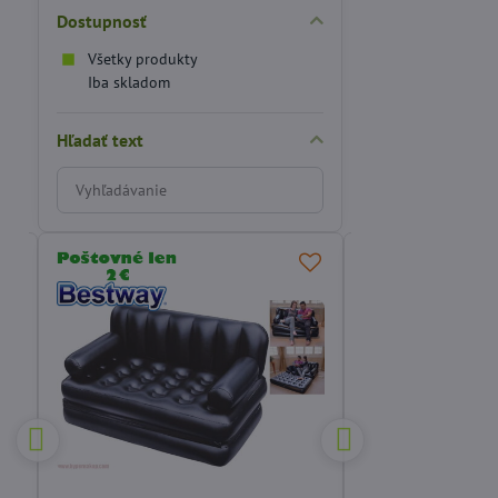
Dostupnosť
Všetky produkty
Iba skladom
Hľadať text
Prehľadať
výsledky
filtra
fulltextom
ODPORÚČAME
 €
%