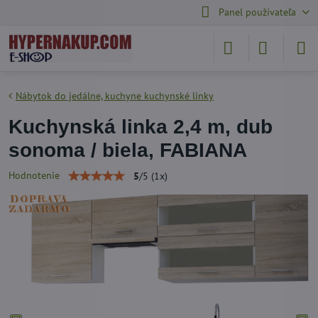
Panel používateľa
Nábytok do jedálne, kuchyne kuchynské linky
Kuchynská linka 2,4 m, dub
sonoma / biela, FABIANA
Hodnotenie
5
/
5
(
1
x)