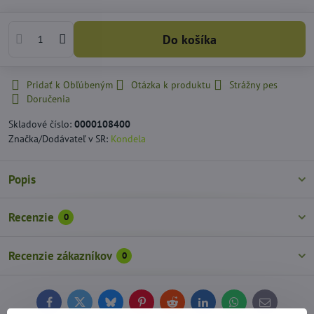
Do košíka
Pridať k Obľúbeným
Otázka k produktu
Strážny pes
Doručenia
Skladové číslo:
0000108400
Značka/Dodávateľ v SR:
Kondela
Popis
Recenzie
0
Recenzie zákazníkov
0
Facebook
Twitter
Bluesky
Pinterest
Reddit
LinkedIn
WhatsApp
E-