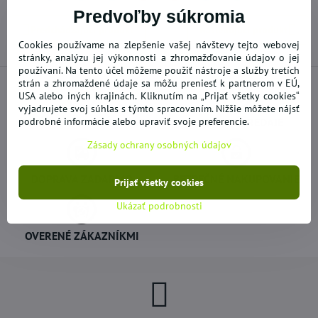
mail
Predvoľby súkromia
Predchádzajúci produkt
Nasledujúci produkt
Cookies používame na zlepšenie vašej návštevy tejto webovej
stránky, analýzu jej výkonnosti a zhromažďovanie údajov o jej
používaní. Na tento účel môžeme použiť nástroje a služby tretích
strán a zhromaždené údaje sa môžu preniesť k partnerom v EÚ,
USA alebo iných krajinách. Kliknutím na „Prijať všetky cookies“
vyjadrujete svoj súhlas s týmto spracovaním. Nižšie môžete nájsť
NOVÝ A DOPLNENÝ TOVAR
podrobné informácie alebo upraviť svoje preferencie.
AKCIE - VÝPREDAJE
Zásady ochrany osobných údajov
DOPRAVA ZADARMO
BEZPEČNÉ NAKUPOVANIE
Prijať všetky cookies
Ukázať podrobnosti
OVERENÉ ZÁKAZNÍKMI