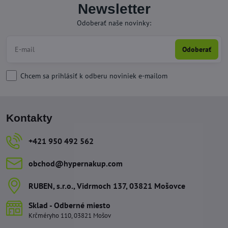
Newsletter
Odoberať naše novinky:
Odoberať
Chcem sa prihlásiť k odberu noviniek e-mailom
Kontakty
+421 950 492 562
obchod​@hypernakup​.com
RUBEN, s​.r​.o​., Vidrmoch 137, 03821 Mošovce
Sklad - Odberné miesto
Krčméryho 110, 03821 Mošov