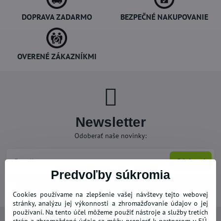
DOPRAVA ZADARMO
BEZPEČNÉ NAKUPOVANIE
OVERENÉ ZÁKAZNÍKMI
Newsletter
Odoberať naše novinky:
Odoberať
Predvoľby súkromia
Chcem sa prihlásiť k odberu noviniek e-mailom
Cookies používame na zlepšenie vašej návštevy tejto webovej
stránky, analýzu jej výkonnosti a zhromažďovanie údajov o jej
používaní. Na tento účel môžeme použiť nástroje a služby tretích