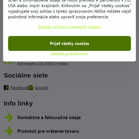
strán a zhromaždené údaje sa môžu preniesť k partnerom v EÚ,
Kontakty
USA alebo iných krajinách. Kliknutím na „Prijať všetky cookies“
vyjadrujete svoj súhlas s týmto spracovaním. Nižšie môžete nájsť
podrobné informácie alebo upraviť svoje preferencie.
+421 950 492 562
Zásady ochrany osobných údajov
obchod​@hypernakup​.com
Prijať všetky cookies
RUBEN, s​.r​.o​., Vidrmoch 137, 03821 Mošovce
Ukázať podrobnosti
Sklad - Odberné miesto
Krčméryho 110, 03821 Mošov
Sociálne siete
Facebook
Google
Info linky
Kontaktné a fakturačné údaje
Protokol pre vrátenie tovaru