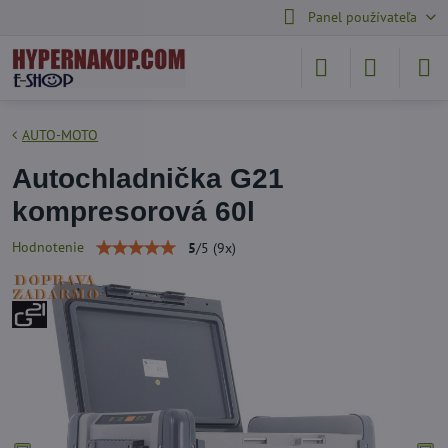
Panel používateľa
AUTO-MOTO
Autochladnička G21
kompresorová 60l
Hodnotenie
5
/
5
(
9
x)