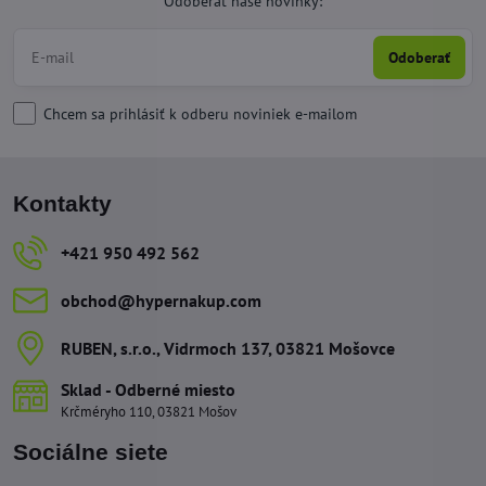
Odoberať naše novinky:
Odoberať
Chcem sa prihlásiť k odberu noviniek e-mailom
Kontakty
+421 950 492 562
obchod​@hypernakup​.com
RUBEN, s​.r​.o​., Vidrmoch 137, 03821 Mošovce
Sklad - Odberné miesto
Krčméryho 110, 03821 Mošov
Sociálne siete