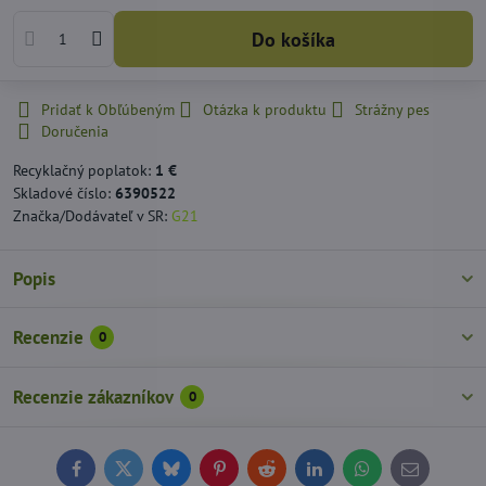
Do košíka
Pridať k Obľúbeným
Otázka k produktu
Strážny pes
Doručenia
Recyklačný poplatok:
1 €
Skladové číslo:
6390522
Značka/Dodávateľ v SR:
G21
Popis
Recenzie
0
Recenzie zákazníkov
0
Facebook
Twitter
Bluesky
Pinterest
Reddit
LinkedIn
WhatsApp
E-