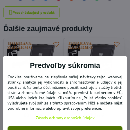
mail
Predchádzajúci produkt
Ďalšie zaujmavé produkty
Predvoľby súkromia
Cookies používame na zlepšenie vašej návštevy tejto webovej
stránky, analýzu jej výkonnosti a zhromažďovanie údajov o jej
používaní. Na tento účel môžeme použiť nástroje a služby tretích
strán a zhromaždené údaje sa môžu preniesť k partnerom v EÚ,
USA alebo iných krajinách. Kliknutím na „Prijať všetky cookies“
Kompresorová
Autochladnička G21
vyjadrujete svoj súhlas s týmto spracovaním. Nižšie môžete nájsť
autochladnička G21 40l
kompresorová 50l
podrobné informácie alebo upraviť svoje preferencie.
SKLADOM
SKLADOM
601,16 €
642,16 €
Zásady ochrany osobných údajov
Do košíka
Do košíka