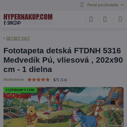
Panel používateľa
DETSKÝ SVET
Fototapeta detská FTDNH 5316
Medvedík Pú, vliesová , 202x90
cm - 1 dielna
Hodnotenie
5
/
5
(
1
x)
S LEPIDLOM V CENE