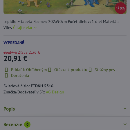
10%
Lepidlo + tapeta Rozmer: 202x90cm Počet dielov: 1 diel Materiál:
Vlies
Čítajte viac
VYPREDANÉ
23,27 €
Zľava
2,36 €
20,91 €
Pridať k Obľúbeným
Otázka k produktu
Strážny pes
Doručenia
Skladové číslo:
FTDNH 5316
Značka/Dodávateľ v SR:
AG Design
Popis
Recenzie
0