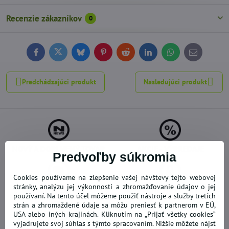
Recenzie zákazníkov
0
Facebook
Twitter
Bluesky
Pinterest
Reddit
LinkedIn
WhatsApp
E-
mail
Predchádzajúci produkt
Nasledujúci produkt
NOVÝ A DOPLNENÝ TOVAR
AKCIE - VÝPREDAJE
Predvoľby súkromia
Cookies používame na zlepšenie vašej návštevy tejto webovej
stránky, analýzu jej výkonnosti a zhromažďovanie údajov o jej
DOPRAVA ZADARMO
BEZPEČNÉ NAKUPOVANIE
používaní. Na tento účel môžeme použiť nástroje a služby tretích
strán a zhromaždené údaje sa môžu preniesť k partnerom v EÚ,
USA alebo iných krajinách. Kliknutím na „Prijať všetky cookies“
vyjadrujete svoj súhlas s týmto spracovaním. Nižšie môžete nájsť