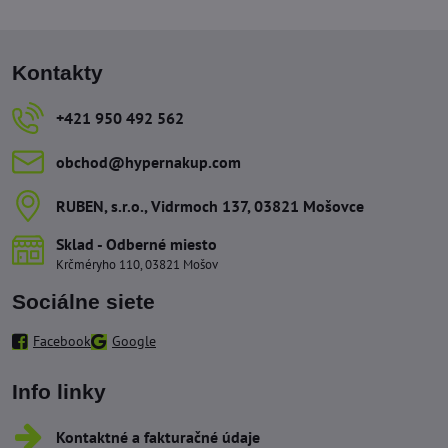
Kontakty
+421 950 492 562
obchod​@hypernakup​.com
RUBEN, s​.r​.o​., Vidrmoch 137, 03821 Mošovce
Sklad - Odberné miesto
Krčméryho 110, 03821 Mošov
Sociálne siete
Facebook
Google
Info linky
Kontaktné a fakturačné údaje