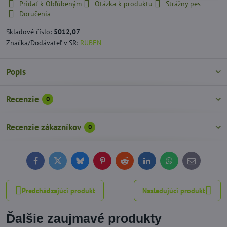
Pridať k Obľúbeným
Otázka k produktu
Strážny pes
Doručenia
Skladové číslo:
5012,07
Značka/Dodávateľ v SR:
RUBEN
Popis
Recenzie
0
Recenzie zákazníkov
0
Facebook
Twitter
Bluesky
Pinterest
Reddit
LinkedIn
WhatsApp
E-
mail
Predchádzajúci produkt
Nasledujúci produkt
Ďalšie zaujmavé produkty