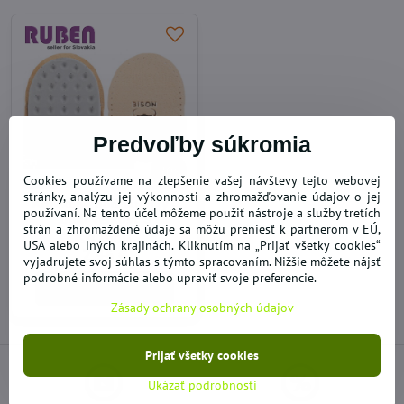
Predvoľby súkromia
40%
Cookies používame na zlepšenie vašej návštevy tejto webovej
stránky, analýzu jej výkonnosti a zhromažďovanie údajov o jej
Korekčné podpätenky -
používaní. Na tento účel môžeme použiť nástroje a služby tretích
1/pár veľkosť S
strán a zhromaždené údaje sa môžu preniesť k partnerom v EÚ,
SKLADOM
USA alebo iných krajinách. Kliknutím na „Prijať všetky cookies“
2,46 €
vyjadrujete svoj súhlas s týmto spracovaním. Nižšie môžete nájsť
podrobné informácie alebo upraviť svoje preferencie.
Do košíka
Zásady ochrany osobných údajov
Prijať všetky cookies
Ukázať podrobnosti