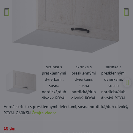
Horná skrinka s presklennými dvierkami, sosna nordická/dub divoký,
ROYAL G60KSN
Čítajte viac
10 dní