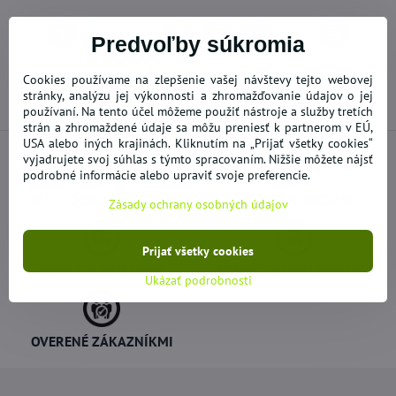
Facebook
Twitter
Bluesky
Pinterest
Reddit
LinkedIn
WhatsApp
E-
Predvoľby súkromia
mail
Cookies používame na zlepšenie vašej návštevy tejto webovej
Predchádzajúci produkt
stránky, analýzu jej výkonnosti a zhromažďovanie údajov o jej
používaní. Na tento účel môžeme použiť nástroje a služby tretích
strán a zhromaždené údaje sa môžu preniesť k partnerom v EÚ,
USA alebo iných krajinách. Kliknutím na „Prijať všetky cookies“
vyjadrujete svoj súhlas s týmto spracovaním. Nižšie môžete nájsť
podrobné informácie alebo upraviť svoje preferencie.
NOVÝ A DOPLNENÝ TOVAR
AKCIE - VÝPREDAJE
Zásady ochrany osobných údajov
Prijať všetky cookies
DOPRAVA ZADARMO
BEZPEČNÉ NAKUPOVANIE
Ukázať podrobnosti
OVERENÉ ZÁKAZNÍKMI