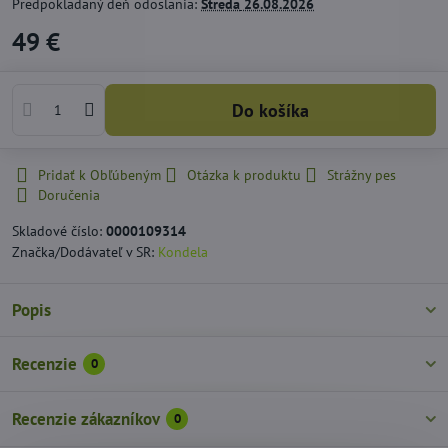
Predpokladaný deň odoslania:
Streda
26.08.2026
49 €
Do košíka
Pridať k Obľúbeným
Otázka k produktu
Strážny pes
Doručenia
Skladové číslo:
0000109314
Značka/Dodávateľ v SR:
Kondela
Popis
Recenzie
0
Recenzie zákazníkov
0