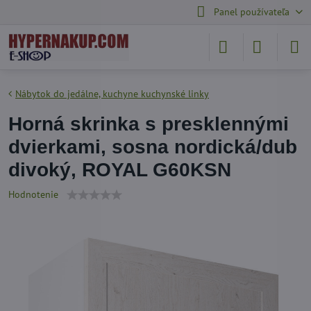
Panel používateľa
Nábytok do jedálne, kuchyne kuchynské linky
Horná skrinka s presklennými
dvierkami, sosna nordická/dub
divoký, ROYAL G60KSN
Hodnotenie