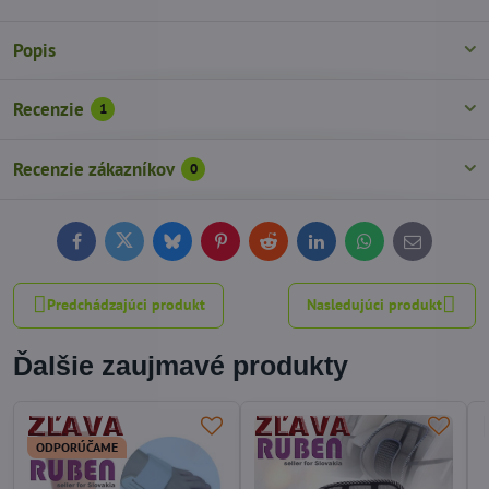
Popis
Recenzie
1
Recenzie zákazníkov
0
Facebook
Twitter
Bluesky
Pinterest
Reddit
LinkedIn
WhatsApp
E-
mail
Predchádzajúci produkt
Nasledujúci produkt
Ďalšie zaujmavé produkty
ODPORÚČAME