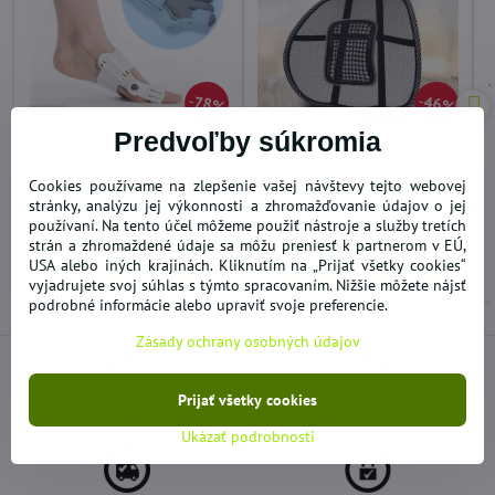
78%
46%
Predvoľby súkromia
Korektor fixátor Hallux
Sit Right masážna opierka
Valgus deň/noc - 1/ks
pre pohodlné a zdravé
sedenie
Cookies používame na zlepšenie vašej návštevy tejto webovej
stránky, analýzu jej výkonnosti a zhromažďovanie údajov o jej
SKLADOM
SKLADOM
4,31 €
4,92 €
používaní. Na tento účel môžeme použiť nástroje a služby tretích
strán a zhromaždené údaje sa môžu preniesť k partnerom v EÚ,
USA alebo iných krajinách. Kliknutím na „Prijať všetky cookies“
Do košíka
Do košíka
vyjadrujete svoj súhlas s týmto spracovaním. Nižšie môžete nájsť
podrobné informácie alebo upraviť svoje preferencie.
Zásady ochrany osobných údajov
Prijať všetky cookies
NOVÝ A DOPLNENÝ TOVAR
AKCIE - VÝPREDAJE
Ukázať podrobnosti