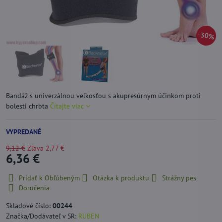
30%
Bandáž s univerzálnou veľkosťou s akupresúrnym účinkom proti
bolesti chrbta
Čítajte viac
VYPREDANÉ
9,12 €
Zľava
2,77 €
6,36 €
Pridať k Obľúbeným
Otázka k produktu
Strážny pes
Doručenia
Skladové číslo:
00244
Značka/Dodávateľ v SR:
RUBEN