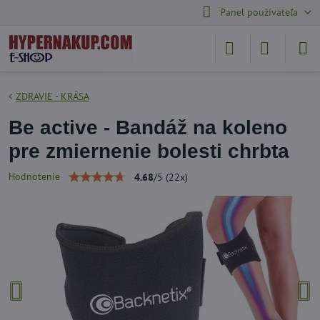
Panel používateľa
ZDRAVIE - KRÁSA
Be active - Bandáž na koleno
pre zmiernenie bolesti chrbta
Hodnotenie
4.68
/
5
(
22
x)