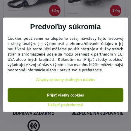
13%
14%
Parný čistič Xvapor
Parný čistič Ariete Xvapor
Predvoľby súkromia
Comfort 4145
Deluxe 4146
2-3 DNI
VYPREDANÉ
102,49 €
121,77 €
Cookies používame na zlepšenie vašej návštevy tejto webovej
stránky, analýzu jej výkonnosti a zhromažďovanie údajov o jej
Do košíka
Zobraziť
používaní. Na tento účel môžeme použiť nástroje a služby tretích
strán a zhromaždené údaje sa môžu preniesť k partnerom v EÚ,
USA alebo iných krajinách. Kliknutím na „Prijať všetky cookies“
vyjadrujete svoj súhlas s týmto spracovaním. Nižšie môžete nájsť
podrobné informácie alebo upraviť svoje preferencie.
Zásady ochrany osobných údajov
NOVÝ A DOPLNENÝ TOVAR
AKCIE - VÝPREDAJE
Prijať všetky cookies
Ukázať podrobnosti
DOPRAVA ZADARMO
BEZPEČNÉ NAKUPOVANIE