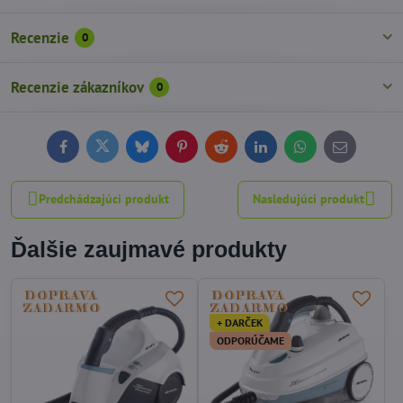
Recenzie
0
Recenzie zákazníkov
0
Facebook
Twitter
Bluesky
Pinterest
Reddit
LinkedIn
WhatsApp
E-
mail
Predchádzajúci produkt
Nasledujúci produkt
Ďalšie zaujmavé produkty
+ DARČEK
ODPORÚČAME