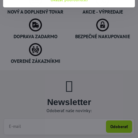
NOVÝ A DOPLNENÝ TOVAR
AKCIE - VÝPREDAJE
DOPRAVA ZADARMO
BEZPEČNÉ NAKUPOVANIE
OVERENÉ ZÁKAZNÍKMI
Newsletter
Odoberať naše novinky:
Odoberať