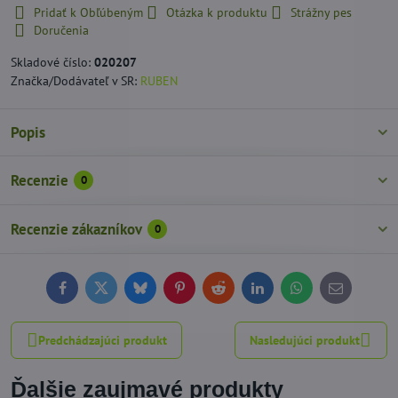
Pridať k Obľúbeným
Otázka k produktu
Strážny pes
Doručenia
Skladové číslo:
020207
Značka/Dodávateľ v SR:
RUBEN
Popis
Recenzie
0
Recenzie zákazníkov
0
Facebook
Twitter
Bluesky
Pinterest
Reddit
LinkedIn
WhatsApp
E-
mail
Predchádzajúci produkt
Nasledujúci produkt
Ďalšie zaujmavé produkty