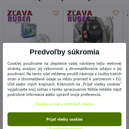
Predvoľby súkromia
50%
35%
Cookies používame na zlepšenie vašej návštevy tejto webovej
BUBBLE BRA košík pre
Organizér do auta za
stránky, analýzu jej výkonnosti a zhromažďovanie údajov o jej
šetrné pranie podprseniek
predné sedadlo
používaní. Na tento účel môžeme použiť nástroje a služby tretích
strán a zhromaždené údaje sa môžu preniesť k partnerom v EÚ,
SKLADOM
SKLADOM
USA alebo iných krajinách. Kliknutím na „Prijať všetky cookies“
3,06 €
4,61 €
vyjadrujete svoj súhlas s týmto spracovaním. Nižšie môžete nájsť
podrobné informácie alebo upraviť svoje preferencie.
Do košíka
Do košíka
Zásady ochrany osobných údajov
Prijať všetky cookies
Ukázať podrobnosti