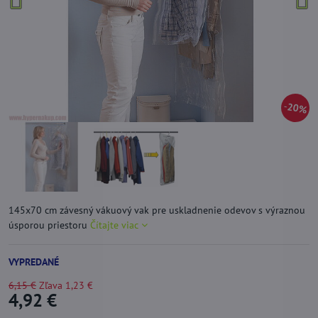
20%
145x70 cm závesný vákuový vak pre uskladnenie odevov s výraznou
úsporou priestoru
Čítajte viac
VYPREDANÉ
6,15 €
Zľava
1,23 €
4,92 €