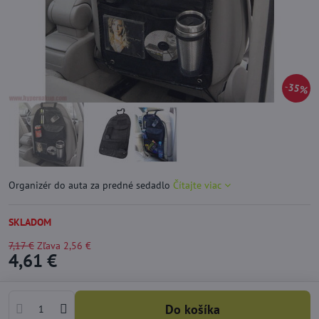
35%
Organizér do auta za predné sedadlo
Čítajte viac
SKLADOM
7,17 €
Zľava
2,56 €
4,61 €
Do košíka