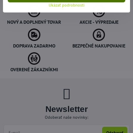
Ukázať podrobnosti
NOVÝ A DOPLNENÝ TOVAR
AKCIE - VÝPREDAJE
DOPRAVA ZADARMO
BEZPEČNÉ NAKUPOVANIE
OVERENÉ ZÁKAZNÍKMI
Newsletter
Odoberať naše novinky:
Odoberať