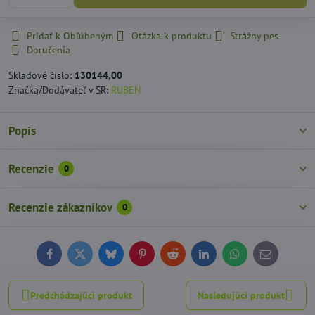
Pridať k Obľúbeným
Otázka k produktu
Strážny pes
Doručenia
Skladové číslo:
130144,00
Značka/Dodávateľ v SR:
RUBEN
Popis
Recenzie
0
Recenzie zákazníkov
0
Facebook
Twitter
Bluesky
Pinterest
Reddit
LinkedIn
WhatsApp
E-
mail
Predchádzajúci produkt
Nasledujúci produkt