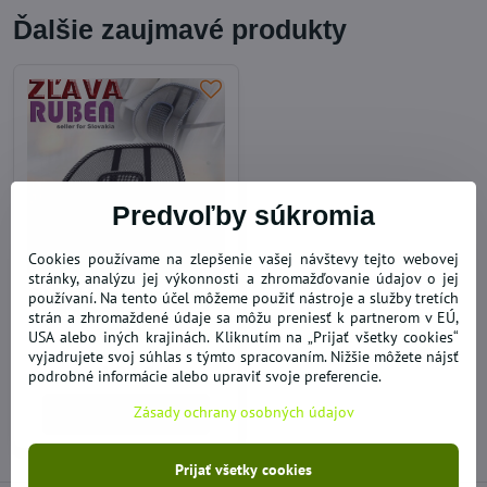
Ďalšie zaujmavé produkty
Predvoľby súkromia
46%
Cookies používame na zlepšenie vašej návštevy tejto webovej
stránky, analýzu jej výkonnosti a zhromažďovanie údajov o jej
Sit Right masážna opierka
používaní. Na tento účel môžeme použiť nástroje a služby tretích
pre pohodlné a zdravé
strán a zhromaždené údaje sa môžu preniesť k partnerom v EÚ,
sedenie
USA alebo iných krajinách. Kliknutím na „Prijať všetky cookies“
SKLADOM
vyjadrujete svoj súhlas s týmto spracovaním. Nižšie môžete nájsť
4,92 €
podrobné informácie alebo upraviť svoje preferencie.
Zásady ochrany osobných údajov
Do košíka
Prijať všetky cookies