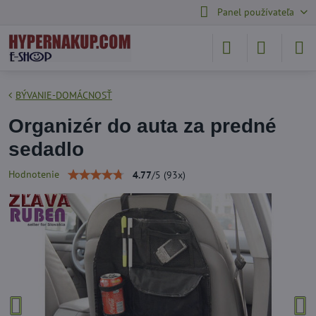
Panel používateľa
BÝVANIE-DOMÁCNOSŤ
Organizér do auta za predné
sedadlo
Hodnotenie
4.77
/
5
(
93
x)