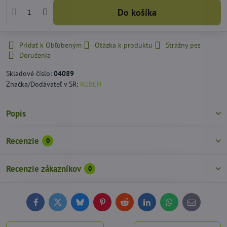
Do košíka
Pridať k Obľúbeným
Otázka k produktu
Strážny pes
Doručenia
Skladové číslo:
04089
Značka/Dodávateľ v SR:
RUBEN
Popis
Recenzie
0
Recenzie zákazníkov
0
Facebook
Twitter
Bluesky
Pinterest
Reddit
LinkedIn
WhatsApp
E-
mail