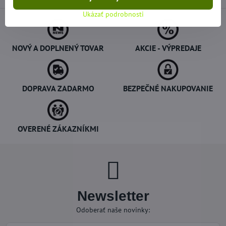
Ukázať podrobnosti
NOVÝ A DOPLNENÝ TOVAR
AKCIE - VÝPREDAJE
DOPRAVA ZADARMO
BEZPEČNÉ NAKUPOVANIE
OVERENÉ ZÁKAZNÍKMI
Newsletter
Odoberať naše novinky: