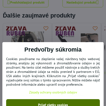
Predchádzajúci produkt
Nasledujúci produkt
Ďalšie zaujmavé produkty
Predvoľby súkromia
Cookies používame na zlepšenie vašej návštevy tejto webovej
stránky, analýzu jej výkonnosti a zhromažďovanie údajov o jej
35%
používaní. Na tento účel môžeme použiť nástroje a služby tretích
strán a zhromaždené údaje sa môžu preniesť k partnerom v EÚ,
Organizér do auta za
Vešiak do auta na tašky
USA alebo iných krajinách. Kliknutím na „Prijať všetky cookies“
predné sedadlo
vyjadrujete svoj súhlas s týmto spracovaním. Nižšie môžete nájsť
SKLADOM
SKLADOM
podrobné informácie alebo upraviť svoje preferencie.
4,61 €
1,85 €
Zásady ochrany osobných údajov
Do košíka
Do košíka
Prijať všetky cookies