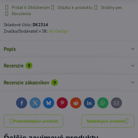
Pridať k Obľúbeným
Otázka k produktu
Strážny pes
Doručenia
Skladové číslo:
DK2314
Značka/Dodávateľ v SR:
AG Design
Popis
Recenzie
0
Recenzie zákazníkov
0
Facebook
Twitter
Bluesky
Pinterest
Reddit
LinkedIn
WhatsApp
E-
mail
Predchádzajúci produkt
Nasledujúci produkt