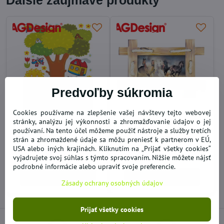
Ďalšie zaujmavé produkty
Predvoľby súkromia
Cookies používame na zlepšenie vašej návštevy tejto webovej
stránky, analýzu jej výkonnosti a zhromažďovanie údajov o jej
Samolepky na stenu,
Samolepka na stenu
používaní. Na tento účel môžeme použiť nástroje a služby tretích
nábytok Strom dom
nábytok SM 3432 Kone
zvieratká
42,5x67 cm
strán a zhromaždené údaje sa môžu preniesť k partnerom v EÚ,
USA alebo iných krajinách. Kliknutím na „Prijať všetky cookies“
SKLADOM
SKLADOM
18,44 €
10,25 €
vyjadrujete svoj súhlas s týmto spracovaním. Nižšie môžete nájsť
podrobné informácie alebo upraviť svoje preferencie.
Do košíka
Do košíka
Zásady ochrany osobných údajov
Prijať všetky cookies