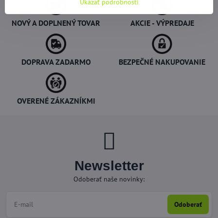
Ukázať podrobnosti
NOVÝ A DOPLNENÝ TOVAR
AKCIE - VÝPREDAJE
DOPRAVA ZADARMO
BEZPEČNÉ NAKUPOVANIE
OVERENÉ ZÁKAZNÍKMI
Newsletter
Odoberať naše novinky:
Odoberať