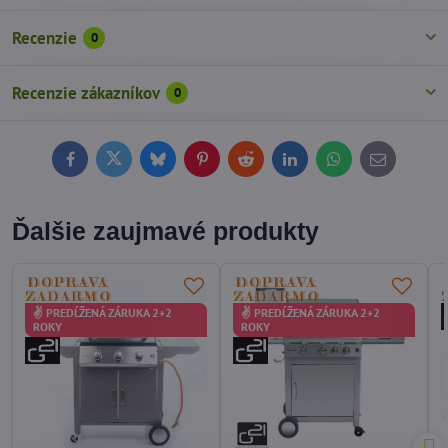
Recenzie
0
Recenzie zákazníkov
0
Facebook
Twitter
Bluesky
Pinterest
Reddit
LinkedIn
WhatsApp
E-
mail
Ďalšie zaujmavé produkty
✌ PREDĹŽENÁ ZÁRUKA 2+2
✌ PREDĹŽENÁ ZÁRUKA 2+2
ROKY
ROKY