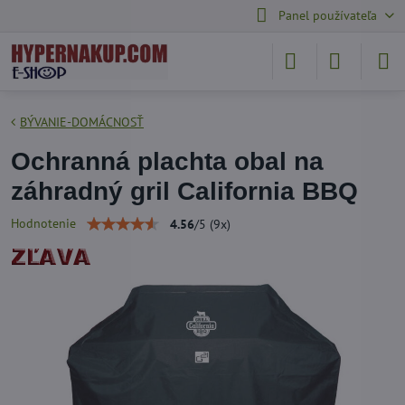
Panel používateľa
BÝVANIE-DOMÁCNOSŤ
Ochranná plachta obal na
záhradný gril California BBQ
Hodnotenie
4.56
/
5
(
9
x)