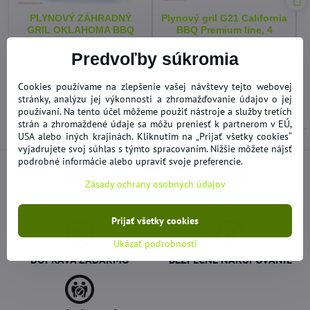
PLYNOVÝ ZÁHRADNÝ
Plynový gril G21 California
GRIL OKLAHOMA BBQ
BBQ Premium line, 4
Premium Line 3 horáky
horáky + redukčný ventil
zadarmo
Predvoľby súkromia
SKLADOM
SKLADOM
303,30 €
433,47 €
Cookies používame na zlepšenie vašej návštevy tejto webovej
stránky, analýzu jej výkonnosti a zhromažďovanie údajov o jej
Do košíka
Do košíka
používaní. Na tento účel môžeme použiť nástroje a služby tretích
strán a zhromaždené údaje sa môžu preniesť k partnerom v EÚ,
USA alebo iných krajinách. Kliknutím na „Prijať všetky cookies“
vyjadrujete svoj súhlas s týmto spracovaním. Nižšie môžete nájsť
podrobné informácie alebo upraviť svoje preferencie.
Zásady ochrany osobných údajov
NOVÝ A DOPLNENÝ TOVAR
AKCIE - VÝPREDAJE
Prijať všetky cookies
Ukázať podrobnosti
DOPRAVA ZADARMO
BEZPEČNÉ NAKUPOVANIE