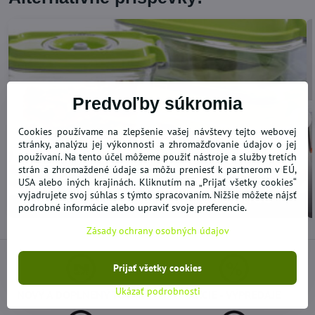
Predvoľby súkromia
Cookies používame na zlepšenie vašej návštevy tejto webovej
stránky, analýzu jej výkonnosti a zhromažďovanie údajov o jej
používaní. Na tento účel môžeme použiť nástroje a služby tretích
strán a zhromaždené údaje sa môžu preniesť k partnerom v EÚ,
USA alebo iných krajinách. Kliknutím na „Prijať všetky cookies“
VIDEO KU SKLADOVANIU POTRAVÍN VO
vyjadrujete svoj súhlas s týmto spracovaním. Nižšie môžete nájsť
VÁKUOVÝCH DÓZACH BOXOCH STATUS
podrobné informácie alebo upraviť svoje preferencie.
Zásady ochrany osobných údajov
Prijať všetky cookies
Ukázať podrobnosti
NOVÝ A DOPLNENÝ TOVAR
AKCIE - VÝPREDAJE