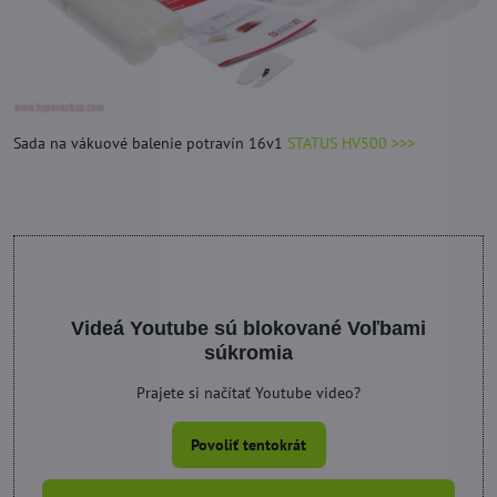
Sada na vákuové balenie potravín 16v1
STATUS HV500 >>>
Videá Youtube sú blokované Voľbami
súkromia
Prajete si načítať Youtube video?
Povoliť tentokrát