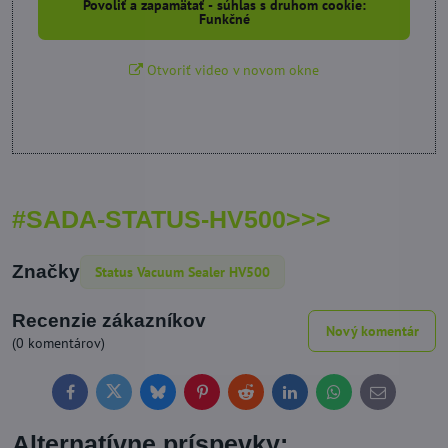
Povoliť a zapamätať - súhlas s druhom cookie:
Funkčné
Otvoriť video v novom okne
#SADA-STATUS-HV500>>>
Značky
Status Vacuum Sealer HV500
Recenzie zákazníkov
Nový komentár
(0 komentárov)
Facebook
Twitter
Bluesky
Pinterest
Reddit
LinkedIn
WhatsApp
E-
mail
Alternatívne príspevky: