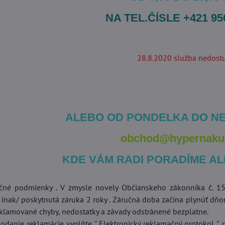
NA TEL.ČÍSLE +421 95
28.8.2020 služba nedost
ALEBO OD PONDELKA DO NE
obchod@hypernaku
KDE VÁM RADI PORADÍME A
čné podmienky . V zmysle novely Občianskeho zákonníka č. 150
inak/ poskytnutá záruka 2 roky . Záručná doba začína plynúť dňo
eklamované chyby, nedostatky a závady odstránené bezplatne.
podanie reklamácie vyplňte " Elektronický reklamačný protokol "