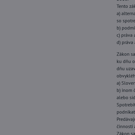
Tento zá
a) alter
so spotr
b) podmi
c) práva
d) práva 
Zákon sa
ku dňu o
dňu uzav
obvykléh
a) Sloven
b) inom 
alebo síd
Spotrebi
podnikat
Predávaj
činnosti
Zákon sa