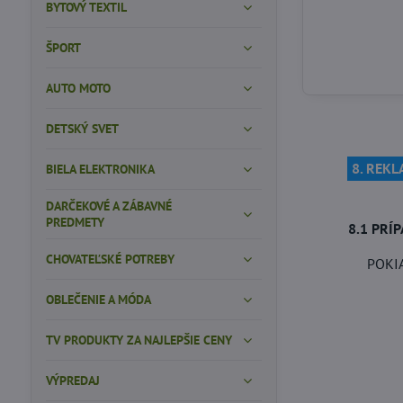
BYTOVÝ TEXTIL
ŠPORT
AUTO MOTO
DETSKÝ SVET
8. REK
BIELA ELEKTRONIKA
DARČEKOVÉ A ZÁBAVNÉ
PREDMETY
8.1 PRÍ
CHOVATEĽSKÉ POTREBY
POKI
OBLEČENIE A MÓDA
TV PRODUKTY ZA NAJLEPŠIE CENY
VÝPREDAJ