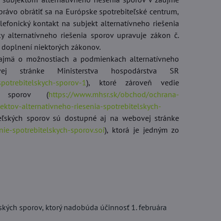
právo obrátiť sa na Európske spotrebiteľské centrum,
efonický kontakt na subjekt alternatívneho riešenia
y alternatívneho riešenia sporov upravuje zákon č.
a doplnení niektorých zákonov.
, najmä o možnostiach a podmienkach alternatívneho
ej stránke Ministerstva hospodárstva SR
spotrebitelskych-sporov-1
), ktoré zároveň vedie
ch sporov (
https://www.mhsr.sk/obchod/ochrana-
ektov-alternativneho-riesenia-spotrebitelskych-
iteľských sporov sú dostupné aj na webovej stránke
nie-spotrebitelskych-sporov.soi
), ktorá je jedným zo
ských sporov, ktorý nadobúda účinnosť 1. februára