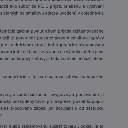
ožiť ako súbor do PC. O prijatí, priebehu a vybavení
20,14 €
osielaných na emailovú adresu uvedenú v objednávke
20%
ha pre autíčka set 9 v 1
Parkovisko s výťahom a
klamácie začína plynúť dňom prijatia reklamovaného
heliportom hračka 21 v 1
lamácii je potvrdené prostredníctvom emailovej správy
LADOM
SKLADOM
prostredníctvom ktorej bol kupujúcim reklamovaný
Do košíka
Do k
,99 €
36,90 €
v prvom kole reklamácie závada na výrobku alebo jeho
penie od kúpnej zmluvy (a teda vrátenie peňazí) alebo
kej komunikácie a to na emailovú adresu kupujúceho
esprávnym zaobchádzaním, nesprávnym používaním či
icky poškodený tovar pri preprave, pokiaľ kupujúci
sanie škodového zápisu pri doručení u od zástupcu
r.
ar alebo reklamovanú súčasť tovaru , pokiaľ je to