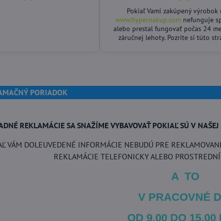
Pokiaľ Vami zakúpený výrobok
www.hypernakup.com
nefunguje s
alebo prestal fungovať počas 24 m
záručnej lehoty. Pozrite si túto st
LAMAČNÝ PORIADOK
PADNÉ REKLAMÁCIE SA SNAŽÍME VYBAVOVAŤ POKIAĽ SÚ V NAŠEJ 
AĽ VÁM DOLEUVEDENÉ INFORMÁCIE NEBUDÚ PRE REKLAMOVANI
REKLAMÁCIE TELEFONICKY ALEBO PROSTREDN
A TO
V PRACOVNÉ D
OD 9,00 DO 15,00