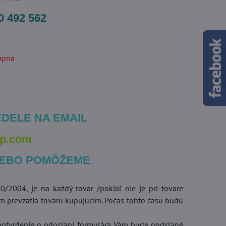
0 492 562
upná
DELE NA EMAIL
p.com
LEBO POMÔŽEME
/2004, je na každý tovar /pokiaľ nie je pri tovare
m prevzatia tovaru kupujúcim. Počas tohto času budú
, potvrdenie o odoslaní formulára Vám bude oodslané