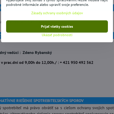
vyjadrujete svoj súhlas s týmto spracovaním. Nižšie môžete nájsť
podrobné informácie alebo upraviť svoje preferencie.
 PRE DORUČOVANIE REKLAMÁCIÍ
Zásady ochrany osobných údajov
r.o. , Vidrmoch 137, 03821 Mošovce
Prijať všetky cookies
Ukázať podrobnosti
T REKLAMAČNO-SERVISNÉ ODDELENIE
dný vedúci : Zdeno Rybanský
/ v prac.dni od 9,00h do 12,00h./ : + 421 950 492 562
RNATÍVNE RIEŠENIE SPOTREBITEĽSKÝCH SPOROV
 spotrebiteľ má právo obrátiť sa s cieľom ochrany svojich spotr
Počas alternatívneho riešenia sporov spotrebiteľ spolupracuje s