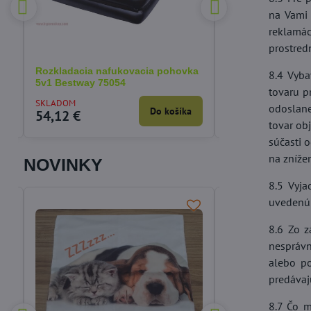
na Vami 
 €
reklamác
%
prostred
Rozkladacia nafukovacia pohovka
Korektor fixátor 
8.4 Vyba
5v1 Bestway 75054
deň/noc - 1/ks
tovaru p
SKLADOM
SKLADOM
odoslan
a
Do košíka
54,12 €
4,31 €
tovar ob
súčasti 
na znížen
NOVINKY
8.5 Vyja
uvedenú 
8.6 Zo z
nesprávn
alebo po
predávaj
8.7 Čo m