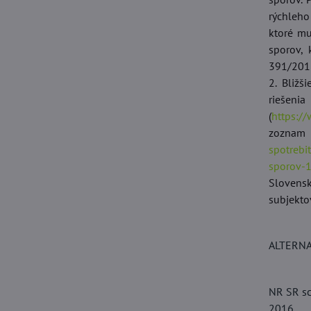
rýchleho
ktoré mu
sporov, 
391/2015
2. Bližš
riešen
(
https:/
zoznam
spotrebi
sporov-
Slovensk
subjekto
ALTERNA
NR SR sc
2016.