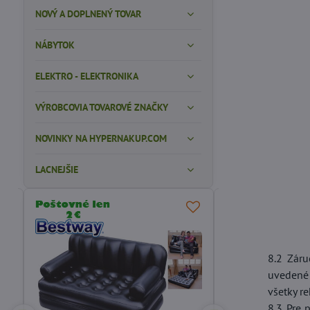
NOVÝ A DOPLNENÝ TOVAR
NÁBYTOK
ELEKTRO - ELEKTRONIKA
VÝROBCOVIA TOVAROVÉ ZNAČKY
NOVINKY NA HYPERNAKUP.COM
LACNEJŠIE
ODPORÚČAME
8.2 Záru
uvedené 
všetky r
8.3 Pre 