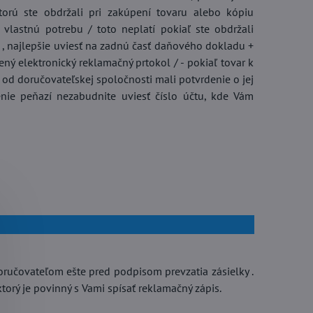
rú ste obdržali pri zakúpení tovaru alebo kópiu
 vlastnú potrebu / toto neplatí pokiaľ ste obdržali
i , najlepšie uviesť na zadnú časť daňového dokladu +
ný elektronický reklamačný prtokol / - pokiaľ tovar k
liečky do postieľky bavlnené
TPE bandáž na zápästie s
te od doručovateľskej spoločnosti mali potvrdenie o jej
0X135 Požiarnik Sam
magnetmi
enie peňazí nezabudnite uviesť číslo účtu, kde Vám
LADOM
SKLADOM
Do košíka
Do k
,71 €
6,87 €
doručovateľom ešte pred podpisom prevzatia zásielky .
 ktorý je povinný s Vami spísať reklamačný zápis.