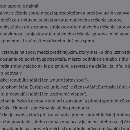
kon upravuje najmä:
natívne riešenie sporu medzi spotrebiteľom a predávajúcim vyplýva
ebiteľskou zmluvou subjektom alternatívneho riešenia sporov,
enky zápisu do zoznamu subjektov alternatívneho riešenia sporo
 a povinnosti subjektov alternatívneho riešenia sporov a nimi pove
a povinnosti strán alternatívneho riešenia sporu.
 vzťahuje na spory medzi predávajúcim, ktorý mal ku dňu uzavreti
doslania objednávky spotrebiteľa, miesto podnikania alebo sídlo v
retia zmluvy alebo ak ide o zmluvu uzavretú na diaľku, ku dňu o
o pobytu v
skej republike (ďalej len „vnútroštátny spor"),
členskom štáte Európskej únie, než je členský štát Európskej úni
lo predávajúci (ďalej len „cezhraničný spor").
teľom je fyzická osoba, ktorá pri uzatváraní a plnení spotrebiteľs
eľskej činnosti, zamestnania alebo povolania.
úcim je osoba, ktorá pri uzatváraní a plnení spotrebiteľskej zmluv
 alebo povolania, alebo osoba konajúca v jej mene alebo na jej úče
 nevzťahuje na spory, v ktorých si uplatňuje právo predávajúci voči