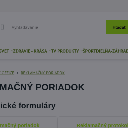
Hľadať
SVET
ZDRAVIE - KRÁSA
TV PRODUKTY
ŠPORT
DIELŇA-ZÁHRA
-OFFICE
REKLAMAČNÝ PORIADOK
MAČNÝ PORIADOK
ické formuláry
amačný poriadok
Reklamačný protoko