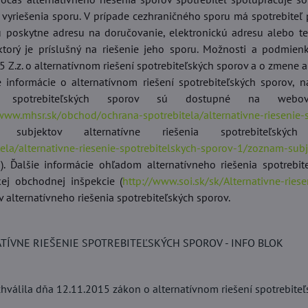
 vyriešenia sporu. V prípade cezhraničného sporu má spotrebiteľ 
 poskytne adresu na doručovanie, elektronickú adresu alebo tel
ktorý je príslušný na riešenie jeho sporu. Možnosti a podmienk
 Z.z. o alternatívnom riešení spotrebiteľských sporov a o zmene 
ie informácie o alternatívnom riešení spotrebiteľských sporov
ia spotrebiteľských sporov sú dostupné na webov
/www.mhsr.sk/obchod/ochrana-spotrebitela/alternativne-riesenie-
 subjektov alternatívne riešenia spotrebiteľský
tela/alternativne-riesenie-spotrebitelskych-sporov-1/zoznam-subj
1
). Ďalšie informácie ohľadom alternatívneho riešenia spotreb
ej obchodnej inšpekcie (
http://www.soi.sk/sk/Alternativne-riese
v alternatívneho riešenia spotrebiteľských sporov.
TÍVNE RIEŠENIE SPOTREBITEĽSKÝCH SPOROV - INFO BLOK
hválila dňa 12.11.2015 zákon o alternatívnom riešení spotrebiteľ