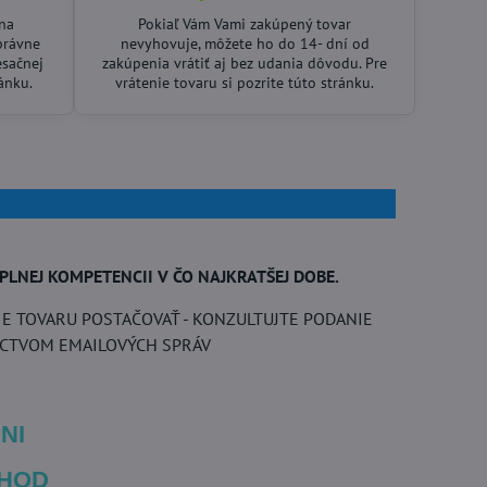
 na
Pokiaľ Vám Vami zakúpený tovar
právne
nevyhovuje, môžete ho do 14- dní od
esačnej
zakúpenia vrátiť aj bez udania dôvodu. Pre
ránku.
vrátenie tovaru si pozrite túto stránku.
PLNEJ KOMPETENCII V ČO NAJKRATŠEJ DOBE.
E TOVARU POSTAČOVAŤ - KONZULTUJTE PODANIE
ÍCTVOM EMAILOVÝCH SPRÁV
NI
 HOD