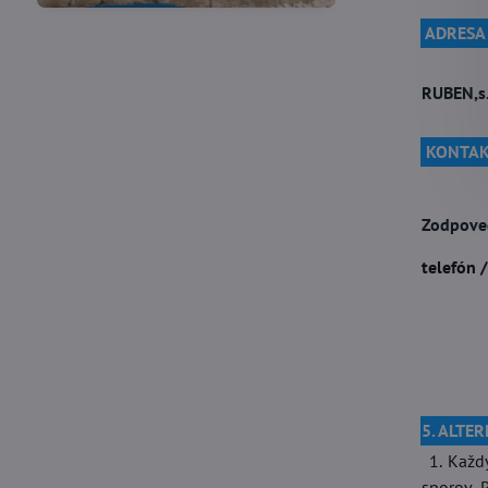
ADRESA
RUBEN,s.
KONTAK
Zodpove
telefón 
5. ALTE
1. Každý
sporov. 