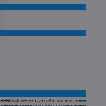
ebiteľských práv na subjekt alternatívneho riešenia
o subjektom alternatívneho riešenia sporov v záujme