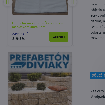
možné a
objednáv
elektron
dátum, m
Obliečka na vankúš Šteniatko s
Obliečka na van
reklamáci
mačiatkom 40x40 cm
40x40 cm
odoslaní
VYPREDANÉ
SKLADOM
a
Zobraziť
môžeme p
3,90 €
3,90 €
DÔLEŽIT
Zásielky
Vákuové skladovanie
V prípade
Potreby pre cukrárov
potravín