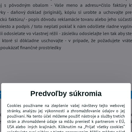
j s pôvodným obalom - Vaše meno a adresu+číslo faktúry kto
ky - daňový doklad (originál), kópiu si urobte a uchovajte pre
ickú faktúru/ - popis dôvodu reklamácie tovaru alebo jeho súčast
iesto a podpis / toto neplatí pokiaľ k nám odošlete riadne vyplne
kúš SPIDER-MANN
Detské obliečky PAW PATROL
Ob
i odosielate vo vlastnej réžii - zásielku odosielajte len tak aby s
záchranári 135x100 cm
10
 ktoré si dôkladne uschovajte - v prípade, že požadujete vrát
SKLADOM
SK
Do košíka
Do košíka
oukázať finančné prostriedky
15,27 €
12
Predvoľby súkromia
É PRI KREHKÝCH ZÁSIELKACH
Cookies používame na zlepšenie vašej návštevy tejto webovej
stránky, analýzu jej výkonnosti a zhromažďovanie údajov o jej
 označene ako krehké / sklo a pod ./ ,prekontorlujte ihneď pred 
používaní. Na tento účel môžeme použiť nástroje a služby tretích
 že ste zistili poškodenie zásielky , reklamujte ju u doručovateľa,
strán a zhromaždené údaje sa môžu preniesť k partnerom v EÚ,
USA alebo iných krajinách. Kliknutím na „Prijať všetky cookies“