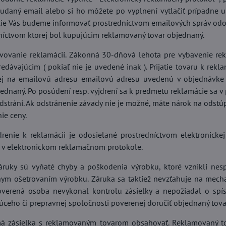
udaný email alebo si ho môžete po vyplnení vytlačiť prípadne ul
20,40 €
ie Vás budeme informovať prostredníctvom emailových správ od
78%
níctvom ktorej bol kupujúcim reklamovaný tovar objednaný.
Hallux Valgus
Záhradný domček kovový GAH
Drá
vovanie reklamácií. Zákonná 30-dňová lehota pre vybavenie re
1300 - 340 x 382 cm
redávajúcim ( pokiaľ nie je uvedené inak ). Prijatie tovaru k rek
SKLADOM
SK
ej na emailovú adresu emailovú adresu uvedenú v objednávke 
Do košíka
Do košíka
821,54 €
15
jednaný. Po posúdení resp. vyjdrení sa k predmetu reklamácie sa 
odstráni. Ak odstránenie závady nie je možné, máte nárok na odstú
ie ceny.
drenie k reklamácii je odosielané prostredníctvom elektronic
v elektronickom reklamačnom protokole.
áruky sú vyňaté chyby a poškodenia výrobku, ktoré vznikli n
ym ošetrovaním výrobku. Záruka sa taktiež nevzťahuje na mechan
verená osoba nevykonal kontrolu zásielky a nepožiadal o spí
úceho či prepravnej spoločnosti poverenej doručiť objednaný tova
á zásielka s reklamovaným tovarom obsahovať. Reklamovaný tov