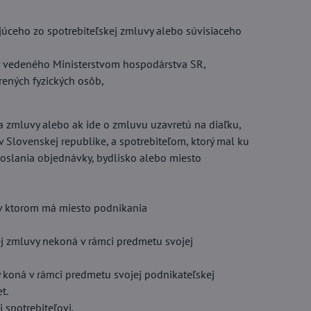
júceho zo spotrebiteľskej zmluvy alebo súvisiaceho
v vedeného Ministerstvom hospodárstva SR,
rených fyzických osôb,
a zmluvy alebo ak ide o zmluvu uzavretú na diaľku,
 Slovenskej republike, a spotrebiteľom, ktorý mal ku
doslania objednávky, bydlisko alebo miesto
e v ktorom má miesto podnikania
kej zmluvy nekoná v rámci predmetu svojej
y koná v rámci predmetu svojej podnikateľskej
t.
 spotrebiteľovi.