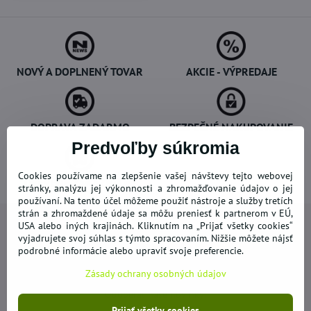
NOVÝ A DOPLNENÝ TOVAR
AKCIE - VÝPREDAJE
DOPRAVA ZADARMO
BEZPEČNÉ NAKUPOVANIE
Predvoľby súkromia
Cookies používame na zlepšenie vašej návštevy tejto webovej
OVERENÉ ZÁKAZNÍKMI
stránky, analýzu jej výkonnosti a zhromažďovanie údajov o jej
používaní. Na tento účel môžeme použiť nástroje a služby tretích
strán a zhromaždené údaje sa môžu preniesť k partnerom v EÚ,
USA alebo iných krajinách. Kliknutím na „Prijať všetky cookies“
vyjadrujete svoj súhlas s týmto spracovaním. Nižšie môžete nájsť
podrobné informácie alebo upraviť svoje preferencie.
Newsletter
Zásady ochrany osobných údajov
Odoberať naše novinky:
Prijať všetky cookies