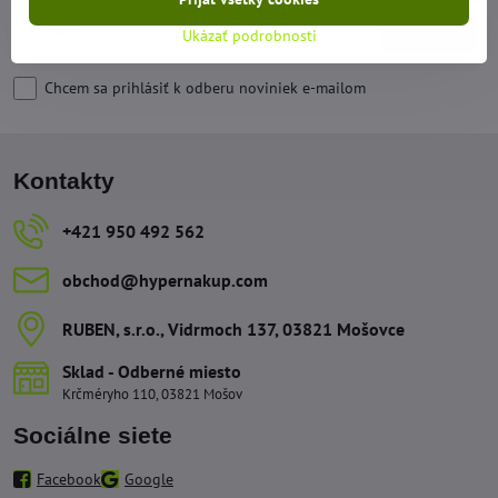
Odoberať
Ukázať podrobnosti
Chcem sa prihlásiť k odberu noviniek e-mailom
Kontakty
+421 950 492 562
obchod​@hypernakup​.com
RUBEN, s​.r​.o​., Vidrmoch 137, 03821 Mošovce
Sklad - Odberné miesto
Krčméryho 110, 03821 Mošov
Sociálne siete
Facebook
Google