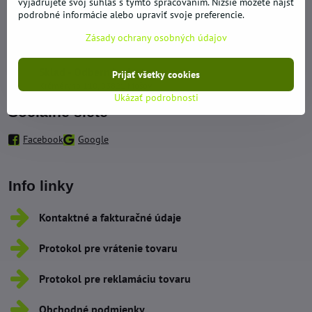
vyjadrujete svoj súhlas s týmto spracovaním. Nižšie môžete nájsť
obchod​@hypernakup​.com
podrobné informácie alebo upraviť svoje preferencie.
Zásady ochrany osobných údajov
RUBEN, s​.r​.o​., Vidrmoch 137, 03821 Mošovce
Sklad - Odberné miesto
Prijať všetky cookies
Krčméryho 110, 03821 Mošov
Ukázať podrobnosti
Sociálne siete
Facebook
Google
Info linky
Kontaktné a fakturačné údaje
Protokol pre vrátenie tovaru
Protokol pre reklamáciu tovaru
Obchodné podmienky