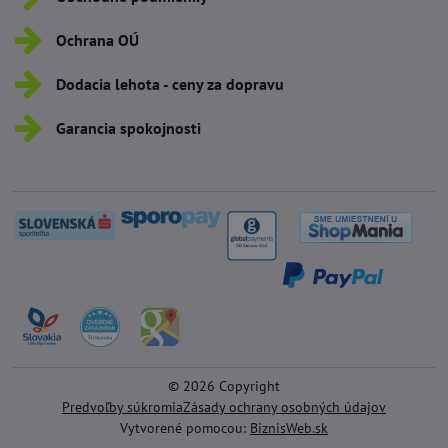
Ochrana OÚ
Dodacia lehota - ceny za dopravu
Garancia spokojnosti
©
2026
Copyright
Predvoľby súkromia
Zásady ochrany osobných údajov
Vytvorené pomocou:
BiznisWeb.sk