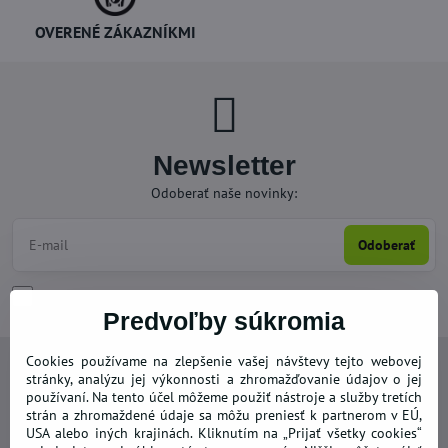
OVERENÉ ZÁKAZNÍKMI
Newsletter
Odoberať naše novinky:
Odoberať
Chcem sa prihlásiť k odberu noviniek e-mailom
Predvoľby súkromia
Cookies používame na zlepšenie vašej návštevy tejto webovej
Kontakty
stránky, analýzu jej výkonnosti a zhromažďovanie údajov o jej
používaní. Na tento účel môžeme použiť nástroje a služby tretích
strán a zhromaždené údaje sa môžu preniesť k partnerom v EÚ,
+421 950 492 562
USA alebo iných krajinách. Kliknutím na „Prijať všetky cookies“