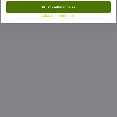
Prijať všetky cookies
Ukázať podrobnosti
š Šteniatko s
Obliečka na vankúš SPIDER-MANN
De
 cm
40x40 cm
zá
SKLADOM
SK
Zobraziť
Do košíka
3,90 €
15