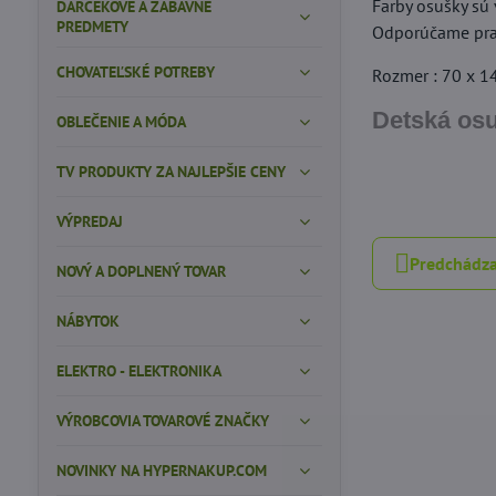
Farby osušky sú
DARČEKOVÉ A ZÁBAVNÉ
PREDMETY
Odporúčame prať 
CHOVATEĽSKÉ POTREBY
Rozmer : 70 x 
Detská os
OBLEČENIE A MÓDA
TV PRODUKTY ZA NAJLEPŠIE CENY
VÝPREDAJ
Predchádza
NOVÝ A DOPLNENÝ TOVAR
NÁBYTOK
ELEKTRO - ELEKTRONIKA
VÝROBCOVIA TOVAROVÉ ZNAČKY
NOVINKY NA HYPERNAKUP.COM