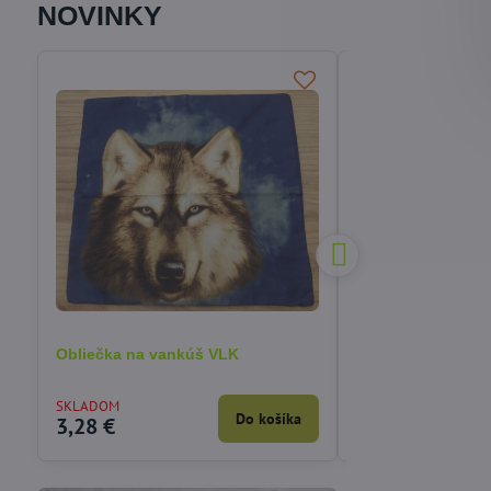
NOVINKY
Obliečka na vankúš VLK
Obliečka na vankú
mačiatkom 40x40
SKLADOM
VYPREDANÉ
Do košíka
3,28 €
3,90 €