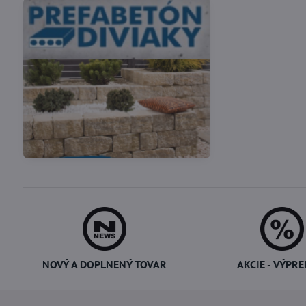
Vákuové skladovanie
Potreby pre cukrárov
potravín
NOVÝ A DOPLNENÝ TOVAR
AKCIE - VÝPRE