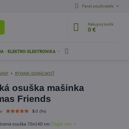
Panel používateľa
Nákupný košík
0 €
DA
ELEKTRO-ELEKTRONIKA
SHOP
BÝVANIE-DOMÁCNOSŤ
ká osuška mašinka
as Friends
ie
5
/
5
(
9
x)
lnená osuška 70x140 cm
Čítajte viac