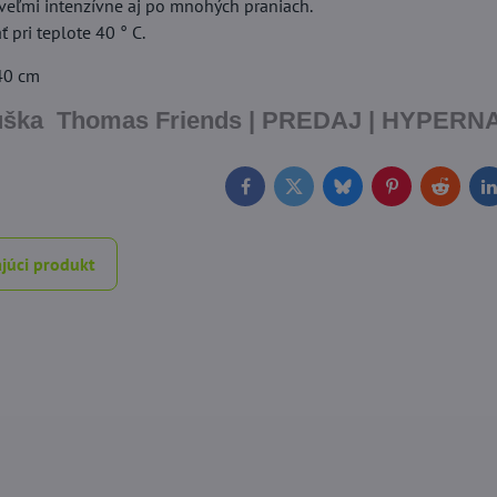
 veľmi intenzívne aj po mnohých praniach.
pri teplote 40 ° C.
140 cm
uška Thomas Friends | PREDAJ | HYPER
Facebook
Twitter
Bluesky
Pinterest
Reddit
L
júci produkt