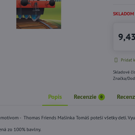
SKLADOM
9,4
Pridať
Skladové čí
Značka/Dod
Popis
Recenzie
Recenz
0
 motívom - Thomas Friends Mašinka Tomáš poteší všetky deti. Využ
ená zo 100% bavlny.