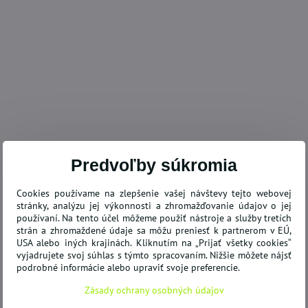
ODPORÚČAME
Predvoľby súkromia
20,40 €
78%
Cookies používame na zlepšenie vašej návštevy tejto webovej
stránky, analýzu jej výkonnosti a zhromažďovanie údajov o jej
používaní. Na tento účel môžeme použiť nástroje a služby tretích
kovacia pohovka
Korektor fixátor Hallux Valgus
Zá
strán a zhromaždené údaje sa môžu preniesť k partnerom v EÚ,
4
deň/noc - 1/ks
130
USA alebo iných krajinách. Kliknutím na „Prijať všetky cookies“
vyjadrujete svoj súhlas s týmto spracovaním. Nižšie môžete nájsť
SKLADOM
SK
Do košíka
Do košíka
4,31 €
82
podrobné informácie alebo upraviť svoje preferencie.
Zásady ochrany osobných údajov