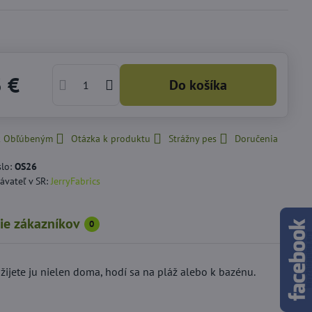
3 €
Do košíka
 k Obľúbeným
Otázka k produktu
Strážny pes
Doručenia
slo:
OS26
ávateľ v SR:
JerryFabrics
ie zákazníkov
0
ijete ju nielen doma, hodí sa na pláž alebo k bazénu.