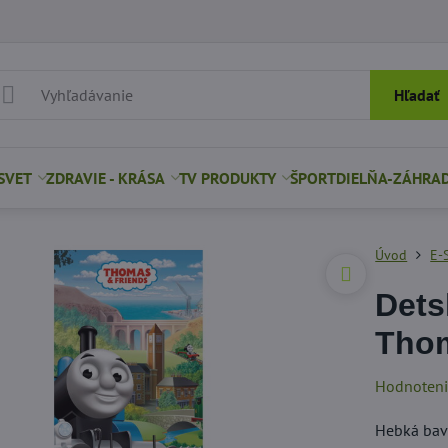
Hľadať
SVET
ZDRAVIE - KRÁSA
TV PRODUKTY
ŠPORT
DIELŇA-ZÁHRA
Úvod
E-
Dets
Thom
Hodnoten
Hebká bav