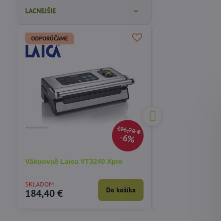
LACNEJŠIE
ODPORÚČAME
196,70 €
6%
Vákuovač Laica VT3240 Xpro
Rozkladacia nafu
5v1 Bestway 7505
SKLADOM
SKLADOM
Do košíka
184,40 €
54,12 €