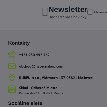
Newsletter
Chcem sa
Odoberať naše novinky:
Kontakty
+421 950 492 562
obchod​@hypernakup​.com
RUBEN, s​.r​.o​., Vidrmoch 137, 03821 Mošovce
Sklad - Odberné miesto
Krčméryho 110, 03821 Mošov
Sociálne siete