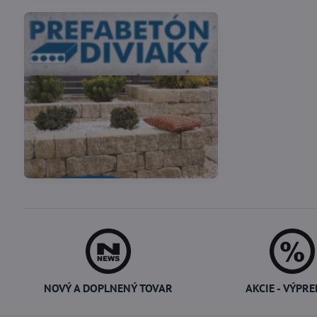
Vákuové skladovanie
Potreby pre cukrárov
potravín
NOVÝ A DOPLNENÝ TOVAR
AKCIE - VÝPRE