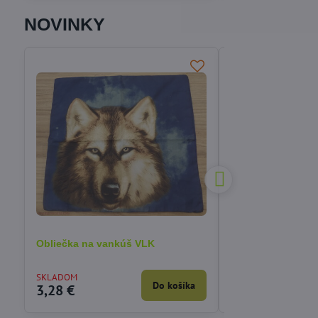
NOVINKY
Obliečka na vankúš VLK
Obliečka na vankú
mačiatkom 40x40
SKLADOM
VYPREDANÉ
Do košíka
3,28 €
3,90 €