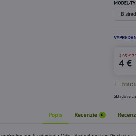
MODEL-TY
VYPREDA
4,05 €
Z
4 €
Pridať
Skladové čí
Popis
Recenzie
Recenz
0
 prvým krokom k vytvoreniu Vašej ideálnej postavy. Používá sa u