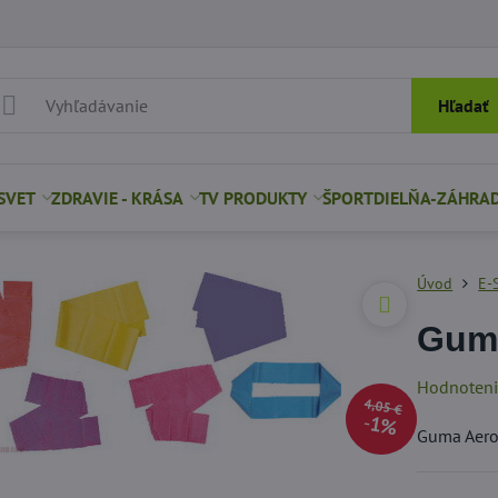
Hľadať
SVET
ZDRAVIE - KRÁSA
TV PRODUKTY
ŠPORT
DIELŇA-ZÁHRA
Úvod
E-
Guma
Hodnoten
4,05 €
1%
Guma Aerob