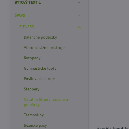
BYTOVÝ TEXTIL
ŠPORT
FITNESS
Balančné podložky
Vibromasážne prístroje
Rotopedy
Gymnastické lopty
Posilovacie stroje
Steppery
Ostatné fitness náradie a
pomôcky
Trampolíny
Bežecké pásy
Aerobic band je