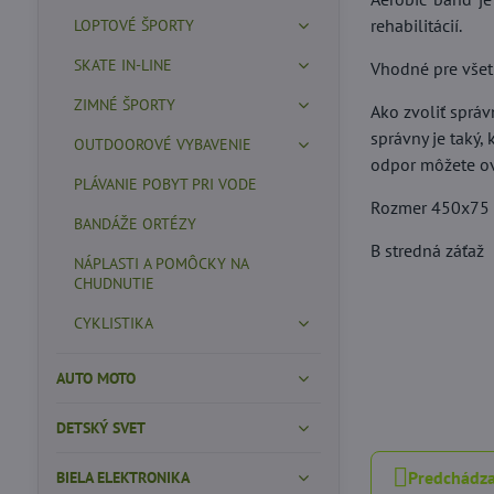
rehabilitácií.
LOPTOVÉ ŠPORTY
SKATE IN-LINE
Vhodné pre všet
ZIMNÉ ŠPORTY
Ako zvoliť sprá
správny je taký
OUTDOOROVÉ VYBAVENIE
odpor môžete ov
PLÁVANIE POBYT PRI VODE
Rozmer 450x75
BANDÁŽE ORTÉZY
B stredná záťaž
NÁPLASTI A POMÔCKY NA
CHUDNUTIE
CYKLISTIKA
AUTO MOTO
DETSKÝ SVET
Predchádza
BIELA ELEKTRONIKA