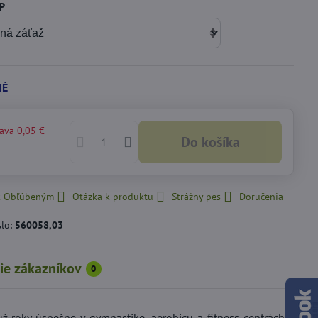
P
NÉ
ľava
0,05 €
Do košíka
 k Obľúbeným
Otázka k produktu
Strážny pes
Doručenia
slo:
560058,03
ie zákazníkov
0
ž roky úspešne v gymnastike, aerobicu a fitness centrách k