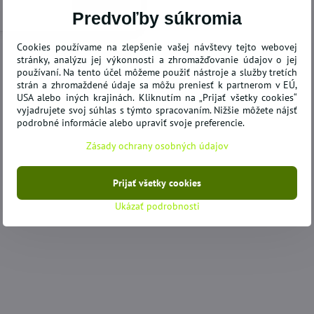
Zobraziť
Predvoľby súkromia
Cookies používame na zlepšenie vašej návštevy tejto webovej
stránky, analýzu jej výkonnosti a zhromažďovanie údajov o jej
používaní. Na tento účel môžeme použiť nástroje a služby tretích
ODPORÚČAME
strán a zhromaždené údaje sa môžu preniesť k partnerom v EÚ,
USA alebo iných krajinách. Kliknutím na „Prijať všetky cookies“
vyjadrujete svoj súhlas s týmto spracovaním. Nižšie môžete nájsť
podrobné informácie alebo upraviť svoje preferencie.
Zásady ochrany osobných údajov
Prijať všetky cookies
20,40 €
Ukázať podrobnosti
78%
kovacia pohovka
Korektor fixátor Hallux Valgus
Zá
4
deň/noc - 1/ks
130
SKLADOM
SK
Do košíka
Do košíka
4,31 €
82