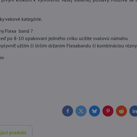
ky vekové kategórie.
vny Flexa band ?
, keď po 8-10 opakovaní jedného cviku ucítite svalovú námahu
plyvniť užším či širším držaním Flexabandu či kombináciou rôzny
 m
Facebook
Twitter
Bluesky
Pinterest
Reddit
L
júci produkt