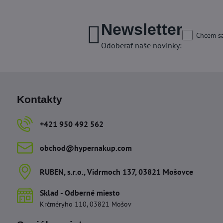
Newsletter
Chcem sa
Odoberať naše novinky:
Kontakty
+421 950 492 562
obchod​@hypernakup​.com
RUBEN, s​.r​.o​., Vidrmoch 137, 03821 Mošovce
Sklad - Odberné miesto
Krčméryho 110, 03821 Mošov