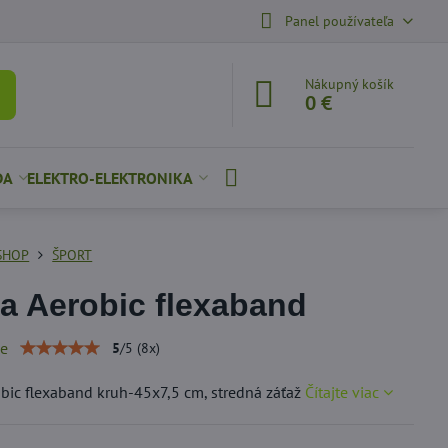
Panel používateľa
Nákupný košík
0 €
DA
ELEKTRO-ELEKTRONIKA
SHOP
ŠPORT
 Aerobic flexaband
ie
5
/
5
(
8
x)
ic flexaband kruh-45x7,5 cm, stredná záťaž
Čítajte viac