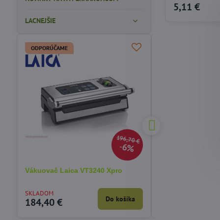
5,11 €
LACNEJŠIE
ODPORÚČAME
196,70 €
6%
Vákuovač Laica VT3240 Xpro
Rozkladacia nafu
5v1 Bestway 7505
SKLADOM
SKLADOM
Do košíka
184,40 €
54,12 €