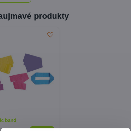
zaujmavé produkty
ic band