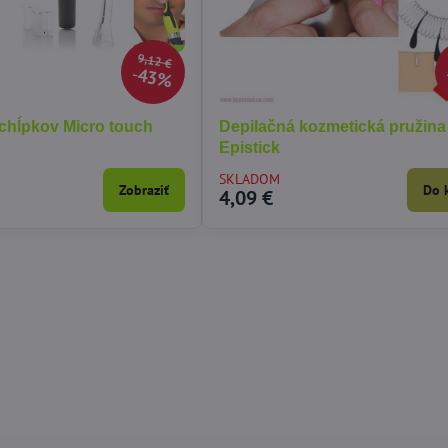
9,12 €
43%
 chĺpkov Micro touch
Depilačná kozmetická pružina
Epistick
SKLADOM
Zobraziť
Do 
4,09 €