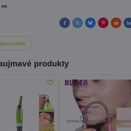
5 cm
Facebook
Twitter
Bluesky
Pinterest
Reddit
L
júci produkt
zaujmavé produkty