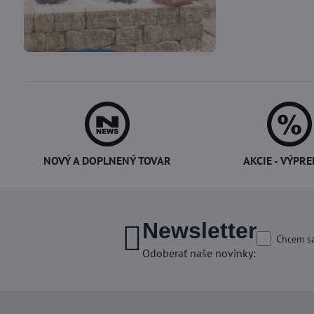
Vákuové skladovanie
Potreby pre cukrárov
potravín
NOVÝ A DOPLNENÝ TOVAR
AKCIE - VÝPRE
Newsletter
Chcem sa
Odoberať naše novinky: