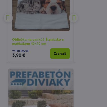
Obliečka na vankúš Šteniatko s
Obliečka na van
mačiatkom 40x40 cm
40x40 cm
VYPREDANÉ
SKLADOM
a
Zobraziť
3,90 €
3,90 €