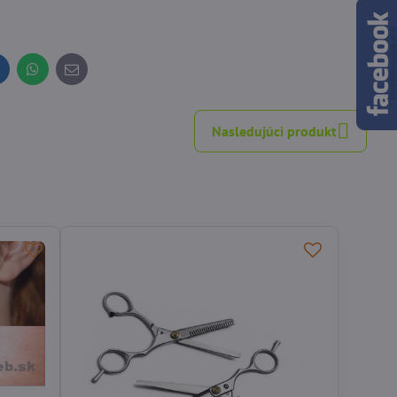
inkedIn
WhatsApp
E-
mail
Nasledujúci produkt