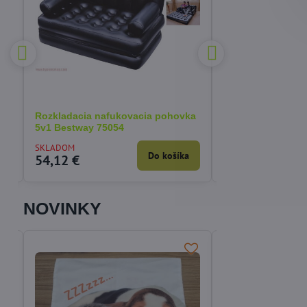
 €
%
Rozkladacia nafukovacia pohovka
Korektor fixátor 
5v1 Bestway 75054
deň/noc - 1/ks
SKLADOM
SKLADOM
a
Do košíka
54,12 €
4,31 €
NOVINKY