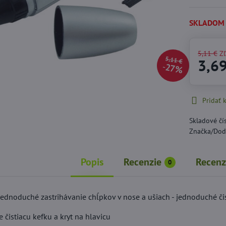
SKLADOM
5,11 €
Z
5,11 €
3,6
27%
Pridať
Skladové čí
Značka/Dod
Popis
Recenzie
Recenz
0
jednoduché zastrihávanie chĺpkov v nose a ušiach - jednoduché čist
 čistiacu kefku a kryt na hlavicu