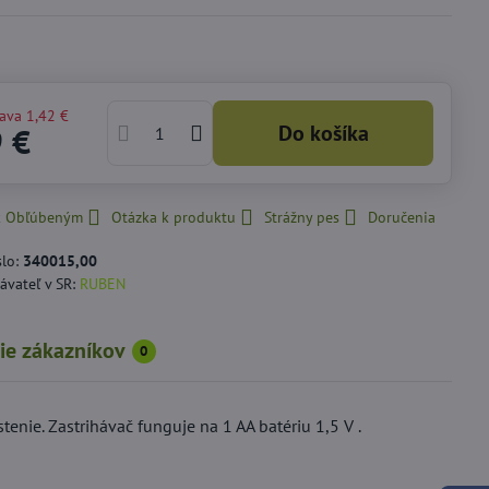
ľava
1,42 €
Do košíka
9 €
 k Obľúbeným
Otázka k produktu
Strážny pes
Doručenia
slo:
340015,00
ávateľ v SR:
RUBEN
ie zákazníkov
0
enie. Zastrihávač funguje na 1 AA batériu 1,5 V .