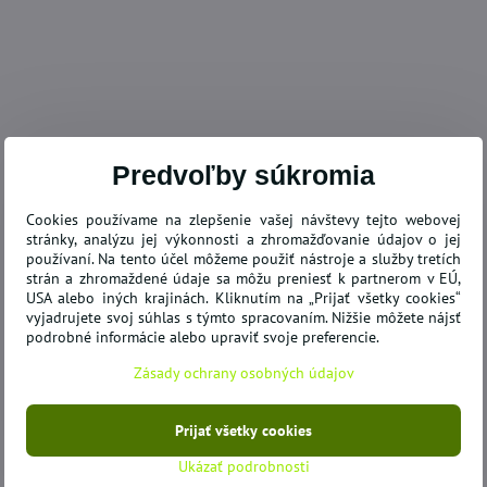
Predvoľby súkromia
Cookies používame na zlepšenie vašej návštevy tejto webovej
stránky, analýzu jej výkonnosti a zhromažďovanie údajov o jej
používaní. Na tento účel môžeme použiť nástroje a služby tretích
strán a zhromaždené údaje sa môžu preniesť k partnerom v EÚ,
USA alebo iných krajinách. Kliknutím na „Prijať všetky cookies“
vyjadrujete svoj súhlas s týmto spracovaním. Nižšie môžete nájsť
podrobné informácie alebo upraviť svoje preferencie.
Zásady ochrany osobných údajov
Prijať všetky cookies
Ukázať podrobnosti