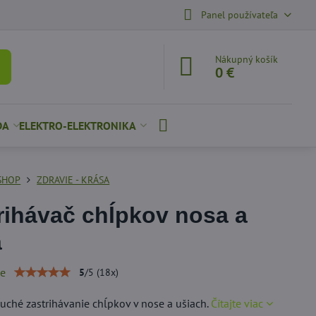
Panel používateľa
Nákupný košík
0 €
DA
ELEKTRO-ELEKTRONIKA
SHOP
ZDRAVIE - KRÁSA
rihávač chĺpkov nosa a
a
ie
5
/
5
(
18
x)
uché zastrihávanie chĺpkov v nose a ušiach.
Čítajte viac