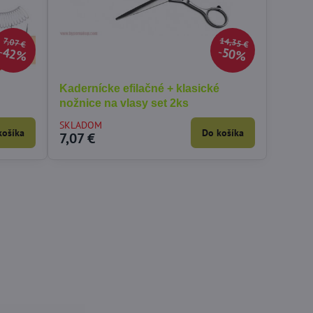
14,35 €
7,07 €
42%
50%
Kadernícke efilačné + klasické
nožnice na vlasy set 2ks
SKLADOM
košíka
Do košíka
7,07 €