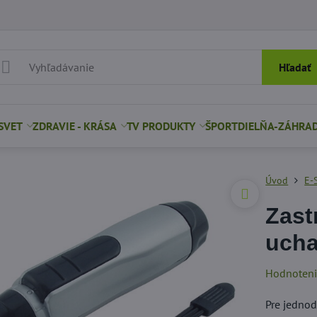
Hľadať
SVET
ZDRAVIE - KRÁSA
TV PRODUKTY
ŠPORT
DIELŇA-ZÁHRA
Úvod
E-
Zast
uch
Hodnoten
Pre jednod