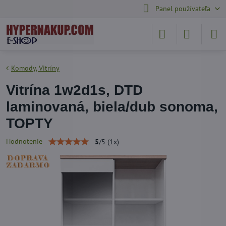
Panel používateľa
Komody, Vitríny
Vitrína 1w2d1s, DTD
laminovaná, biela/dub sonoma,
TOPTY
Hodnotenie
5
/
5
(
1
x)