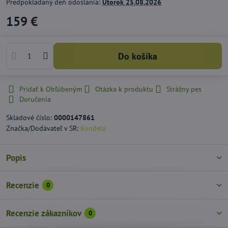
Predpokladaný deň odoslania:
Utorok
25.08.2026
159 €
Do košíka
Pridať k Obľúbeným
Otázka k produktu
Strážny pes
Doručenia
Skladové číslo:
0000147861
Značka/Dodávateľ v SR:
Kondela
Popis
Recenzie
0
Recenzie zákazníkov
0