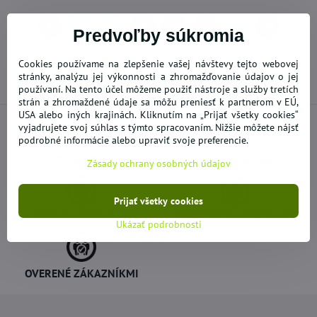
Facebook
Twitter
Bluesky
Pinterest
Reddit
LinkedIn
WhatsApp
E-
Predvoľby súkromia
mail
Cookies používame na zlepšenie vašej návštevy tejto webovej
Predchádzajúci produkt
Nasledujúci produkt
stránky, analýzu jej výkonnosti a zhromažďovanie údajov o jej
používaní. Na tento účel môžeme použiť nástroje a služby tretích
strán a zhromaždené údaje sa môžu preniesť k partnerom v EÚ,
USA alebo iných krajinách. Kliknutím na „Prijať všetky cookies“
vyjadrujete svoj súhlas s týmto spracovaním. Nižšie môžete nájsť
podrobné informácie alebo upraviť svoje preferencie.
NOVÝ A DOPLNENÝ TOVAR
AKCIE - VÝPREDAJE
Zásady ochrany osobných údajov
Prijať všetky cookies
DOPRAVA ZADARMO
BEZPEČNÉ NAKUPOVANIE
Ukázať podrobnosti
OVERENÉ ZÁKAZNÍKMI