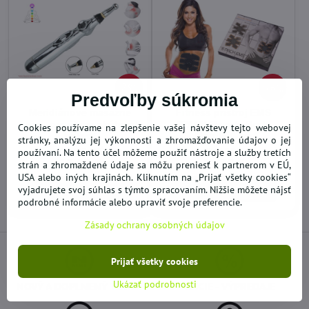
28%
16%
Predvoľby súkromia
Meridiánové masážne
Fitness prístroj EMS
pero - pre úľavu akútnych
6PACK Beauty Body
Cookies používame na zlepšenie vašej návštevy tejto webovej
bolestí
Mobile-Gym
stránky, analýzu jej výkonnosti a zhromažďovanie údajov o jej
VYPREDANÉ
SKLADOM
používaní. Na tento účel môžeme použiť nástroje a služby tretích
12,30 €
11,79 €
strán a zhromaždené údaje sa môžu preniesť k partnerom v EÚ,
USA alebo iných krajinách. Kliknutím na „Prijať všetky cookies“
Zobraziť
Do košíka
vyjadrujete svoj súhlas s týmto spracovaním. Nižšie môžete nájsť
podrobné informácie alebo upraviť svoje preferencie.
Zásady ochrany osobných údajov
Prijať všetky cookies
Ukázať podrobnosti
NOVÝ A DOPLNENÝ TOVAR
AKCIE - VÝPREDAJE