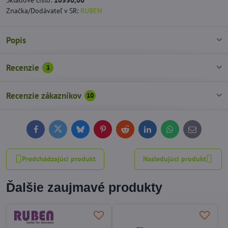
Značka/Dodávateľ v SR:
RUBEN
Popis
Recenzie
1
Recenzie zákazníkov
10
Facebook
Twitter
Bluesky
Pinterest
Reddit
LinkedIn
WhatsApp
E-
mail
Predchádzajúci produkt
Nasledujúci produkt
Ďalšie zaujmavé produkty