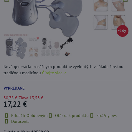
44%
Nová generácia masážnych produktov vyvinutých v súlade čínskou
tradičnou medicínou
Čítajte viac
VYPREDANÉ
30,75 €
Zľava
13,53 €
17,22 €
Pridať k Obľúbeným
Otázka k produktu
Strážny pes
Doručenia
Skladové číslo:
10550,00