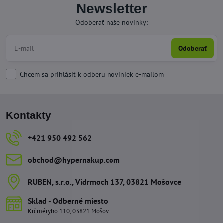
Newsletter
Odoberať naše novinky:
Odoberať
Chcem sa prihlásiť k odberu noviniek e-mailom
Kontakty
+421 950 492 562
obchod​@hypernakup​.com
RUBEN, s​.r​.o​., Vidrmoch 137, 03821 Mošovce
Sklad - Odberné miesto
Krčméryho 110, 03821 Mošov