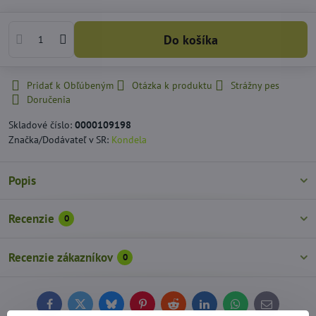
Do košíka
Pridať k Obľúbeným
Otázka k produktu
Strážny pes
Doručenia
Skladové číslo:
0000109198
Značka/Dodávateľ v SR:
Kondela
Popis
Recenzie
0
Recenzie zákazníkov
0
Facebook
Twitter
Bluesky
Pinterest
Reddit
LinkedIn
WhatsApp
E-