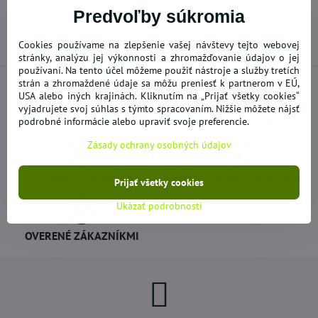
mail
Predvoľby súkromia
Predchádzajúci produkt
Nasledujúci produkt
Cookies používame na zlepšenie vašej návštevy tejto webovej
stránky, analýzu jej výkonnosti a zhromažďovanie údajov o jej
používaní. Na tento účel môžeme použiť nástroje a služby tretích
strán a zhromaždené údaje sa môžu preniesť k partnerom v EÚ,
USA alebo iných krajinách. Kliknutím na „Prijať všetky cookies“
vyjadrujete svoj súhlas s týmto spracovaním. Nižšie môžete nájsť
NOVÝ A DOPLNENÝ TOVAR
podrobné informácie alebo upraviť svoje preferencie.
AKCIE - VÝPREDAJE
Zásady ochrany osobných údajov
DOPRAVA ZADARMO
BEZPEČNÉ NAKUPOVANIE
Prijať všetky cookies
Ukázať podrobnosti
OVERENÉ ZÁKAZNÍKMI