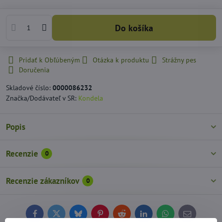
Do košíka
Pridať k Obľúbeným
Otázka k produktu
Strážny pes
Doručenia
Skladové číslo:
0000086232
Značka/Dodávateľ v SR:
Kondela
Popis
Recenzie
0
Recenzie zákazníkov
0
Facebook
Twitter
Bluesky
Pinterest
Reddit
LinkedIn
WhatsApp
E-