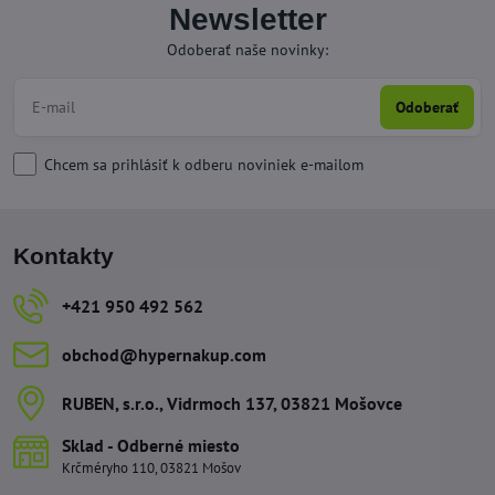
Newsletter
Odoberať naše novinky:
Odoberať
Chcem sa prihlásiť k odberu noviniek e-mailom
Kontakty
+421 950 492 562
obchod​@hypernakup​.com
RUBEN, s​.r​.o​., Vidrmoch 137, 03821 Mošovce
Sklad - Odberné miesto
Krčméryho 110, 03821 Mošov