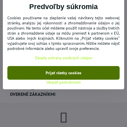
mail
Predvoľby súkromia
Predchádzajúci produkt
Cookies používame na zlepšenie vašej návštevy tejto webovej
stránky, analýzu jej výkonnosti a zhromažďovanie údajov o jej
používaní. Na tento účel môžeme použiť nástroje a služby tretích
strán a zhromaždené údaje sa môžu preniesť k partnerom v EÚ,
USA alebo iných krajinách. Kliknutím na „Prijať všetky cookies“
vyjadrujete svoj súhlas s týmto spracovaním. Nižšie môžete nájsť
NOVÝ A DOPLNENÝ TOVAR
podrobné informácie alebo upraviť svoje preferencie.
AKCIE - VÝPREDAJE
Zásady ochrany osobných údajov
DOPRAVA ZADARMO
BEZPEČNÉ NAKUPOVANIE
Prijať všetky cookies
Ukázať podrobnosti
OVERENÉ ZÁKAZNÍKMI