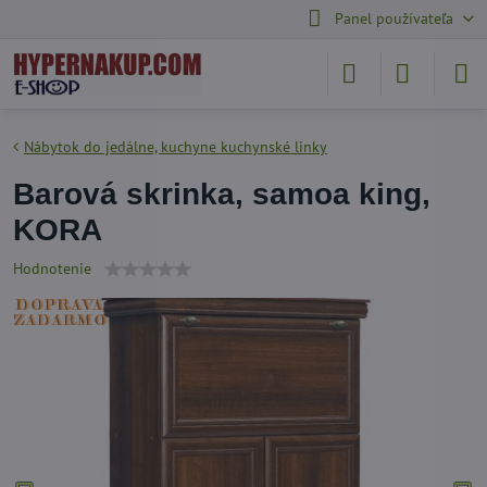
Panel používateľa
Nábytok do jedálne, kuchyne kuchynské linky
Barová skrinka, samoa king,
KORA
Hodnotenie