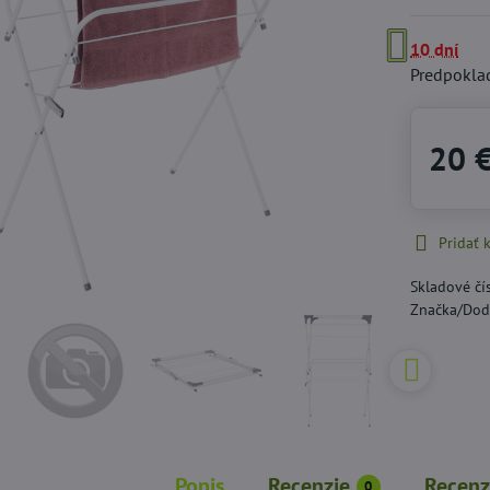
10 dní
Predpokla
20 
Pridať
Skladové čí
Značka/Dod
Popis
Recenzie
Recenz
0