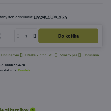
daný deň odoslania:
Utorok
25.08.2026
€
Do košíka
 k Obľúbeným
Otázka k produktu
Strážny pes
Doručenia
slo:
0000273670
ávateľ v SR:
Kondela
ie zákazníkov
0