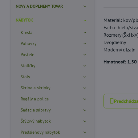
NOVÝ A DOPLNENÝ TOVAR
Materiál: kov/pl
NÁBYTOK
Farba: biela/siv
Kreslá
Rozmery (ŠxHxV
Dvojdielny
Pohovky
Moderný dizajn
Postele
Hmotnosť: 1.50
Stoličky
Stoly
Skrine a skrinky
Regály a police
Predchádza
Sedacie súpravy
Štýlový nábytok
Predsieňový nábytok