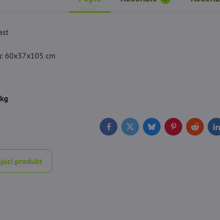
ast
á
): 60x37x105 cm
 kg
Facebook
Twitter
Bluesky
Pinterest
Reddit
L
júci produkt