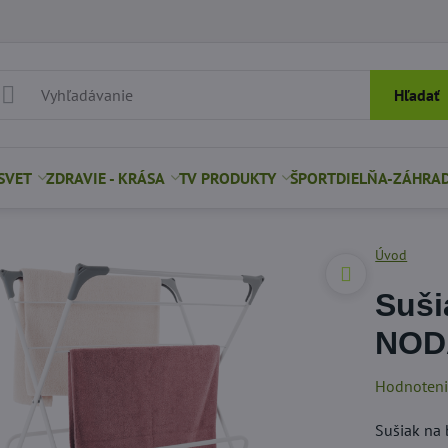
Hľadať
SVET
ZDRAVIE - KRÁSA
TV PRODUKTY
ŠPORT
DIELŇA-ZÁHRA
Úvod
Suši
NOD
Hodnoten
Sušiak na 