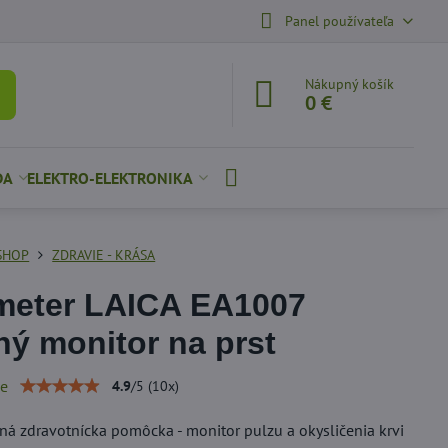
Panel používateľa
Nákupný košík
0 €
DA
ELEKTRO-ELEKTRONIKA
SHOP
ZDRAVIE - KRÁSA
eter LAICA EA1007
ný monitor na prst
ie
4.9
/
5
(
10
x)
ná zdravotnícka pomôcka - monitor pulzu a okysličenia krvi