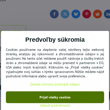
Facebook
Twitter
Bluesky
Pinterest
Reddit
L
júci produkt
Predvoľby súkromia
zaujmavé produkty
Cookies používame na zlepšenie vašej návštevy tejto webovej
stránky, analýzu jej výkonnosti a zhromažďovanie údajov o jej
používaní. Na tento účel môžeme použiť nástroje a služby tretích
strán a zhromaždené údaje sa môžu preniesť k partnerom v EÚ,
USA alebo iných krajinách. Kliknutím na „Prijať všetky cookies“
vyjadrujete svoj súhlas s týmto spracovaním. Nižšie môžete nájsť
podrobné informácie alebo upraviť svoje preferencie.
Zásady ochrany osobných údajov
ODPORÚČAME
Prijať všetky cookies
Ukázať podrobnosti