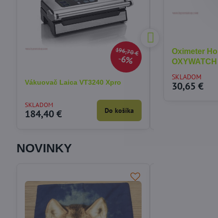
196,70 €
Oximeter Ho
6%
OXYWATCH
SKLADOM
Vákuovač Laica VT3240 Xpro
Rozkladacia nafu
30,65 €
5v1 Bestway 7505
SKLADOM
SKLADOM
Do košíka
184,40 €
54,12 €
NOVINKY