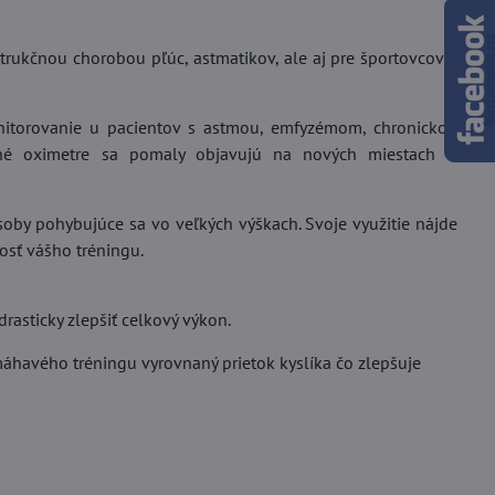
rukčnou chorobou pľúc, astmatikov, ale aj pre športovcov a
onitorovanie u pacientov s astmou, emfyzémom, chronickou
zné oximetre sa pomaly objavujú na nových miestach –
soby pohybujúce sa vo veľkých výškach. Svoje využitie nájde
osť vášho tréningu.
rasticky zlepšiť celkový výkon.
áhavého tréningu vyrovnaný prietok kyslíka čo zlepšuje