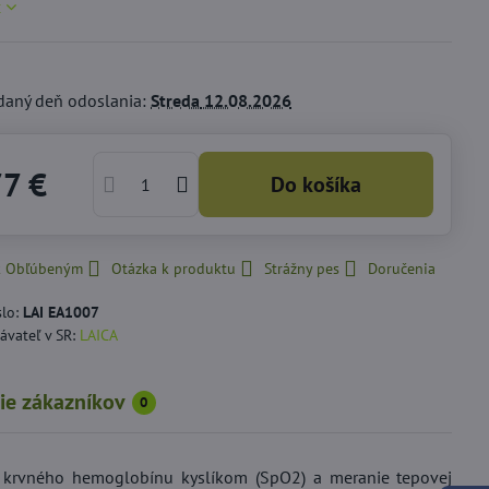
c
daný deň odoslania:
Streda
12.08.2026
77 €
Do košíka
 k Obľúbeným
Otázka k produktu
Strážny pes
Doručenia
slo:
LAI EA1007
ávateľ v SR:
LAICA
ie zákazníkov
0
e krvného hemoglobínu kyslíkom (SpO2) a meranie tepovej