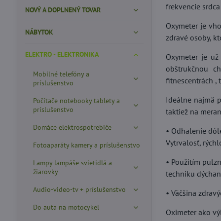
frekvencie srdca
NOVÝ A DOPLNENÝ TOVAR
Oxymeter je vho
NÁBYTOK
zdravé osoby, k
ELEKTRO - ELEKTRONIKA
Oxymeter je už
obštrukčnou c
Mobilné telefóny a
fitnescentrách ,
príslušenstvo
Ideálne najmä p
Počítače notebooky tablety a
príslušenstvo
taktiež na mera
Domáce elektrospotrebiče
• Odhalenie dôle
Vytrvalosť, rých
Fotoaparáty kamery a príslušenstvo
• Použitím pulz
Lampy lampáše svietidlá a
žiarovky
techniku dýchani
Audio-video-tv + príslušenstvo
• Väčšina zdravý
Do auta na motocykel
Oximeter ako v