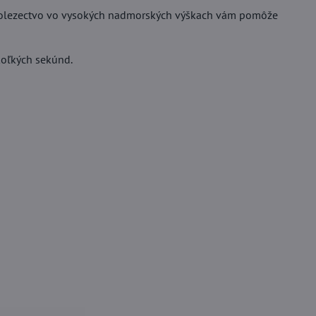
o horolezectvo vo vysokých nadmorských výškach vám pomôže
koľkých sekúnd.