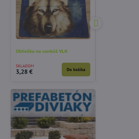
Obliečka na vankúš VLK
Obliečka na vankú
mačiatkom 40x40
SKLADOM
VYPREDANÉ
Do košíka
3,28 €
3,90 €