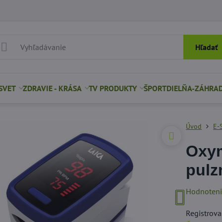
Hľadať
SVET
ZDRAVIE - KRÁSA
TV PRODUKTY
ŠPORT
DIELŇA-ZÁHRA
Úvod
E-
Oxym
pulz
Hodnoten
Registrova