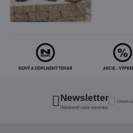
Vákuové skladovanie
Potreby pre cukrárov
potravín
NOVÝ A DOPLNENÝ TOVAR
AKCIE - VÝPRE
Newsletter
Chcem sa
Odoberať naše novinky: