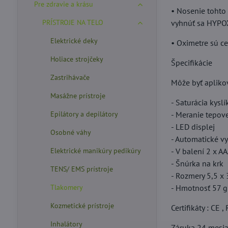
Pre zdravie a krásu
• Nosenie tohto 
PRÍSTROJE NA TELO
vyhnúť sa HYPOX
Elektrické deky
• Oximetre sú c
Holiace strojčeky
Špecifikácie
Zastrihávače
Môže byť apliko
Masážne prístroje
- Saturácia kysl
Epilátory a depilátory
- Meranie tepov
- LED displej
Osobné váhy
- Automatické v
Elektrické manikúry pedikúry
- V balení 2 x AA
- Šnúrka na krk
TENS/ EMS prístroje
- Rozmery 5,5 x 
Tlakomery
- Hmotnosť 57 g
Kozmetické prístroje
Certifikáty : CE
Inhalátory
Záruka 24 mesi