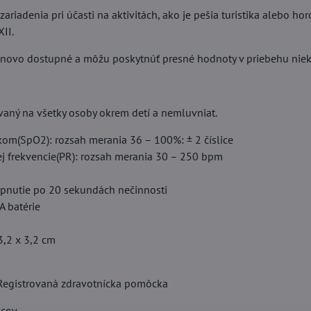
zariadenia pri účasti na aktivitách, ako je pešia turistika aleb
II.
enovo dostupné a môžu poskytnúť presné hodnoty v priebehu nie
vaný na všetky osoby okrem detí a nemluvniat.
íkom(SpO2): rozsah merania 36 – 100%: ± 2 číslice
ej frekvencie(PR): rozsah merania 30 – 250 bpm
ypnutie po 20 sekundách nečinnosti
A batérie
3,2 x 3,2 cm
 , Registrovaná zdravotnícka pomôcka
acov