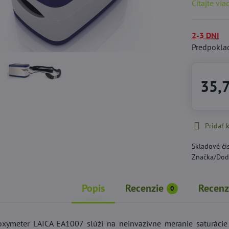
Čítajte via
2-3 DNI
Predpokla
35,
Pridať
Skladové čí
Značka/Dod
Popis
Recenzie
Recenz
0
 oxymeter LAICA EA1007 slúži na neinvazívne meranie saturáci