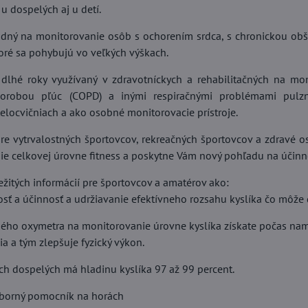
 u dospelých aj u detí.
dný na monitorovanie osôb s ochorením srdca, s chronickou obšt
toré sa pohybujú vo veľkých výškach.
 dlhé roky využívaný v zdravotníckych a rehabilitačných na m
horobou pľúc (COPD) a inými respiračnými problémami pul
 telocvičniach a ako osobné monitorovacie prístroje.
re vytrvalostných športovcov, rekreačných športovcov a zdravé o
nie celkovej úrovne fitness a poskytne Vám nový pohľadu na účinn
žitých informácií pre športovcov a amatérov ako:
losť a účinnosť a udržiavanie efektívneho rozsahu kyslíka čo môže d
ného oxymetra na monitorovanie úrovne kyslíka získate počas nam
a a tým zlepšuje fyzický výkon.
ch dospelých má hladinu kyslíka 97 až 99 percent.
ýborný pomocník na horách