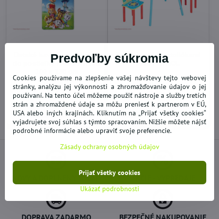
Detské bavlnené obliečky
Detský stôl so stoličkami
Predvoľby súkromia
do postieľky PAW PATROL
PAW PATROL
100 x 135 cm
Cookies používame na zlepšenie vašej návštevy tejto webovej
SKLADOM
SKLADOM
stránky, analýzu jej výkonnosti a zhromažďovanie údajov o jej
14,25 €
84,05 €
používaní. Na tento účel môžeme použiť nástroje a služby tretích
strán a zhromaždené údaje sa môžu preniesť k partnerom v EÚ,
Do košíka
Do košíka
USA alebo iných krajinách. Kliknutím na „Prijať všetky cookies“
vyjadrujete svoj súhlas s týmto spracovaním. Nižšie môžete nájsť
podrobné informácie alebo upraviť svoje preferencie.
Zásady ochrany osobných údajov
Prijať všetky cookies
NOVÝ A DOPLNENÝ TOVAR
AKCIE - VÝPREDAJE
Ukázať podrobnosti
DOPRAVA ZADARMO
BEZPEČNÉ NAKUPOVANIE