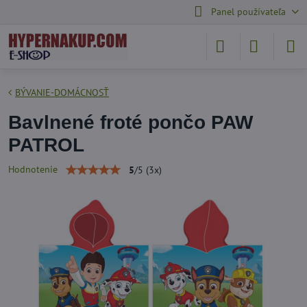
Panel používateľa
BÝVANIE-DOMÁCNOSŤ
Bavlnené froté pončo PAW
PATROL
Hodnotenie
5
/
5
(
3
x)