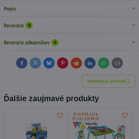
Popis
Recenzie
0
Recenzie zákazníkov
0
Facebook
Twitter
Bluesky
Pinterest
Reddit
LinkedIn
WhatsApp
E-
mail
Nasledujúci produkt
Ďalšie zaujmavé produkty