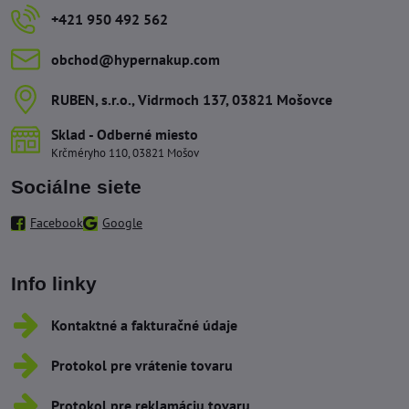
+421 950 492 562
obchod​@hypernakup​.com
RUBEN, s​.r​.o​., Vidrmoch 137, 03821 Mošovce
Sklad - Odberné miesto
Krčméryho 110, 03821 Mošov
Sociálne siete
Facebook
Google
Info linky
Kontaktné a fakturačné údaje
Protokol pre vrátenie tovaru
Protokol pre reklamáciu tovaru