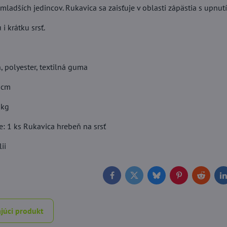
mladších jedincov. Rukavica sa zaisťuje v oblasti zápästia s upnut
i krátku srsť.
n, polyester, textilná guma
 cm
 kg
: 1 ks Rukavica hrebeň na srsť
ii
Facebook
Twitter
Bluesky
Pinterest
Reddit
L
júci produkt