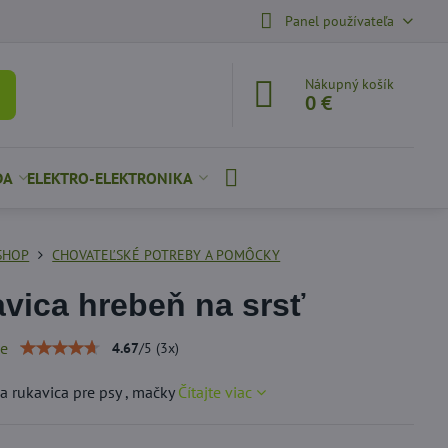
Panel používateľa
Nákupný košík
0 €
DA
ELEKTRO-ELEKTRONIKA
SHOP
CHOVATEĽSKÉ POTREBY A POMÔCKY
vica hrebeň na srsť
ie
4.67
/
5
(
3
x)
a rukavica pre psy , mačky
Čítajte viac