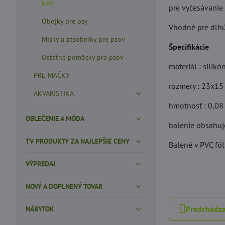
kefy
pre vyčesávanie 
Obojky pre psy
Vhodné pre dlhú 
Misky a zásobníky pre psov
Špecifikácie
Ostatné pomôcky pre psov
materiál : silikó
PRE MAČKY
rozmery : 23x15
AKVARISTIKA
hmotnosť : 0,08
OBLEČENIE A MÓDA
balenie obsahuje
TV PRODUKTY ZA NAJLEPŠIE CENY
Balené v PVC fóll
VÝPREDAJ
NOVÝ A DOPLNENÝ TOVAR
Predchádza
NÁBYTOK