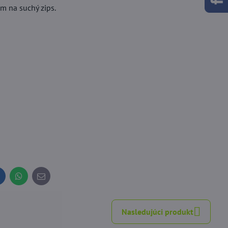
ím na suchý zips.
inkedIn
WhatsApp
E-
mail
Nasledujúci produkt