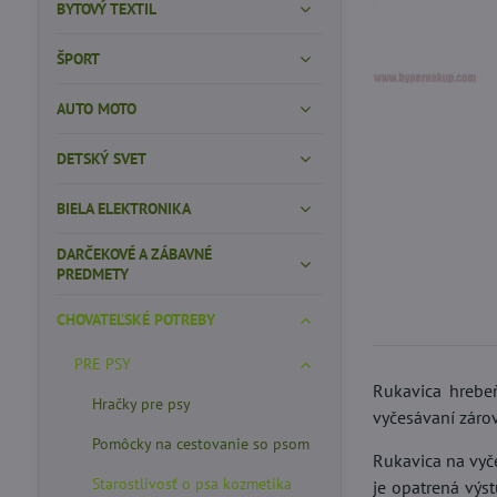
BYTOVÝ TEXTIL
ŠPORT
AUTO MOTO
DETSKÝ SVET
BIELA ELEKTRONIKA
DARČEKOVÉ A ZÁBAVNÉ
PREDMETY
CHOVATEĽSKÉ POTREBY
PRE PSY
Rukavica hrebeň
Hračky pre psy
vyčesávaní zárov
Pomôcky na cestovanie so psom
Rukavica na vyče
Starostlivosť o psa kozmetika
je opatrená výst