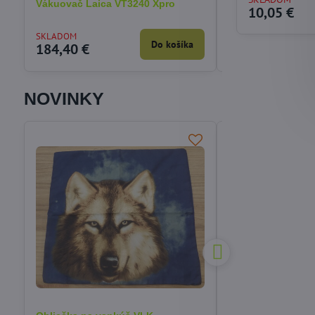
Vákuovač Laica VT3240 Xpro
Rozkladacia nafu
10,05 €
5v1 Bestway 7505
SKLADOM
SKLADOM
Do košíka
184,40 €
54,12 €
NOVINKY