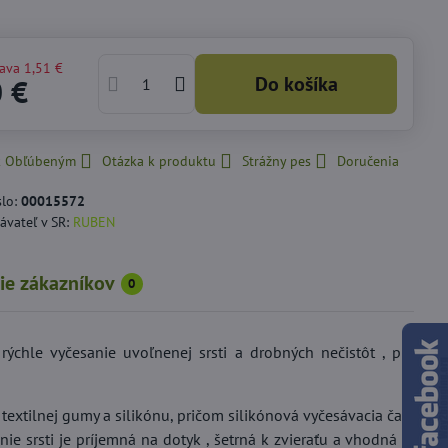
ľava
1,51 €
Do košíka
0 €
 k Obľúbeným
Otázka k produktu
Strážny pes
Doručenia
slo:
00015572
ávateľ v SR:
RUBEN
ie zákazníkov
0
ýchle vyčesanie uvoľnenej srsti a drobných nečistôt , pri
textilnej gumy a silikónu, pričom silikónová vyčesávacia časť
e srsti je príjemná na dotyk , šetrná k zvieraťu a vhodná aj