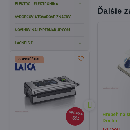
ELEKTRO - ELEKTRONIKA
Ďalšie 
VÝROBCOVIA TOVAROVÉ ZNAČKY
NOVINKY NA HYPERNAKUP.COM
LACNEJŠIE
ODPORÚČAME
196,70 €
Hrebeň na sr
6%
Doctor
SKLADOM