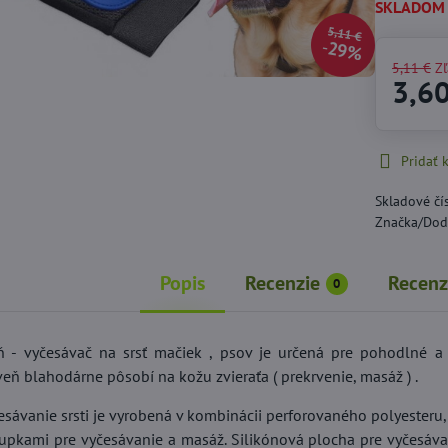
SKLADOM
5,11 €
29%
5,11 €
Z
3,6
Pridať
Skladové čí
Značka/Dod
Popis
Recenzie
Recenz
0
 - vyčesávač na srsť mačiek , psov je určená pre pohodlné a r
eň blahodárne pôsobí na kožu zvieraťa ( prekrvenie, masáž ) .
sávanie srsti je vyrobená v kombinácii perforovaného polyesteru, 
upkami pre vyčesávanie a masáž. Silikónová plocha pre vyčesávani