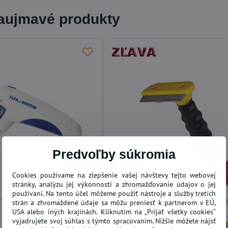
zaujmavé produkty
ODPORÚČAME
Predvoľby súkromia
15,36 €
34%
Cookies používame na zlepšenie vašej návštevy tejto webovej
stránky, analýzu jej výkonnosti a zhromažďovanie údajov o jej
používaní. Na tento účel môžeme použiť nástroje a služby tretích
20,40 €
sť proti parazitom Flea
Furminátor kefa na srsť pre p
strán a zhromaždené údaje sa môžu preniesť k partnerom v EÚ,
78%
USA alebo iných krajinách. Kliknutím na „Prijať všetky cookies“
Medium
vyjadrujete svoj súhlas s týmto spracovaním. Nižšie môžete nájsť
SKLADOM