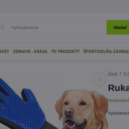
Hľadať
SVET
ZDRAVIE - KRÁSA
TV PRODUKTY
ŠPORT
DIELŇA-ZÁHRA
Úvod
E-
Ruka
Hodnoten
Vyčesávaci