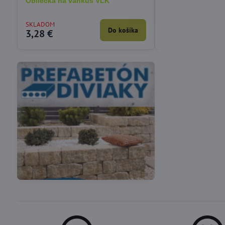
Obliečka na vankúš VLK
Obliečka na vankú
mačiatkom 40x40
SKLADOM
VYPREDANÉ
Do košíka
3,28 €
3,90 €
Vákuové skladovanie
Potreby pre cukrárov
potravín