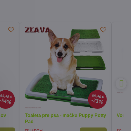
13,32 €
19,46 €
54%
23%
2
sov
Toaleta pre psa - mačku Puppy Potty
Vodítk
Pad
SKLADOM
SKLAD