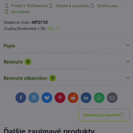
Pridať k Obľúbeným
Otázka k produktu
Strážny pes
Doručenia
Skladové číslo:
ART0730
Značka/Dodávateľ v SR:
ARIETE
Popis
Recenzie
0
Recenzie zákazníkov
0
Facebook
Twitter
Bluesky
Pinterest
Reddit
LinkedIn
WhatsApp
E-
mail
Nasledujúci produkt
Ďalšie zaujmavé produkty