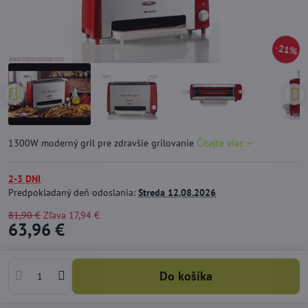
21%
1300W moderný gril pre zdravšie grilovanie
Čítajte viac
2-3 DNI
Predpokladaný deň odoslania:
Streda
12.08.2026
81,90 €
Zľava
17,94 €
63,96 €
Do košíka