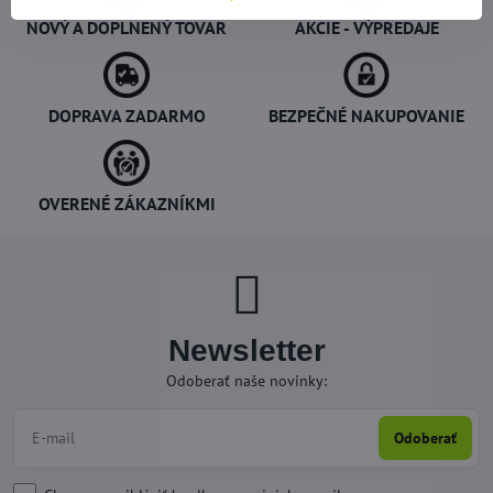
NOVÝ A DOPLNENÝ TOVAR
AKCIE - VÝPREDAJE
DOPRAVA ZADARMO
BEZPEČNÉ NAKUPOVANIE
OVERENÉ ZÁKAZNÍKMI
Newsletter
Odoberať naše novinky:
Odoberať