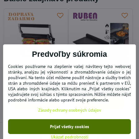
Predvoľby súkromia
12%
39%
Cookies používame na zlepšenie vašej návštevy tejto webovej
stránky, analýzu jej výkonnosti a zhromažďovanie údajov o jej
Elektrický gril Ariete Grill &
Teflónová podložka na
používaní. Na tento účel môžeme použiť nástroje a služby tretích
Taste 1918
grilovanie pečenie
strán a zhromaždené údaje sa môžu preniesť k partnerom v EÚ,
2-3 DNI
SKLADOM
USA alebo iných krajinách. Kliknutím na „Prijať všetky cookies“
102,49 €
3,06 €
vyjadrujete svoj súhlas s týmto spracovaním. Nižšie môžete nájsť
podrobné informácie alebo upraviť svoje preferencie.
Do košíka
Do košíka
Zásady ochrany osobných údajov
Prijať všetky cookies
Ukázať podrobnosti