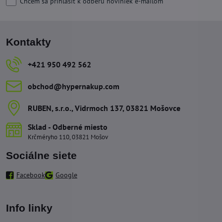
Chcem sa prihlásiť k odberu noviniek e-mailom
Kontakty
+421 950 492 562
obchod​@hypernakup​.com
RUBEN, s​.r​.o​., Vidrmoch 137, 03821 Mošovce
Sklad - Odberné miesto
Krčméryho 110, 03821 Mošov
Sociálne siete
Facebook
Google
Info linky