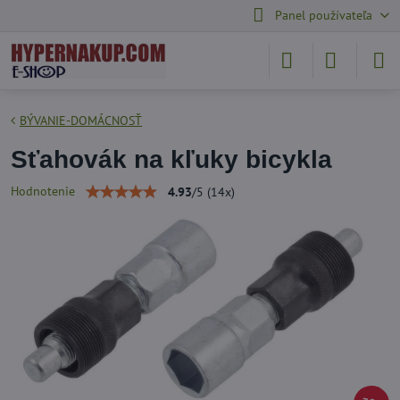
Panel používateľa
BÝVANIE-DOMÁCNOSŤ
Sťahovák na kľuky bicykla
Hodnotenie
4.93
/
5
(
14
x)