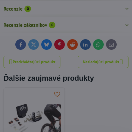
Recenzie
0
Recenzie zákazníkov
0
Facebook
Twitter
Bluesky
Pinterest
Reddit
LinkedIn
WhatsApp
E-
mail
Predchádzajúci produkt
Nasledujúci produkt
Ďalšie zaujmavé produkty