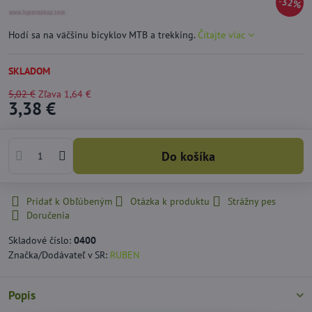
32%
Hodí sa na väčšinu bicyklov MTB a trekking.
Čítajte viac
SKLADOM
5,02 €
Zľava
1,64 €
3,38 €
Do košíka
Pridať k Obľúbeným
Otázka k produktu
Strážny pes
Doručenia
Skladové číslo:
0400
Značka/Dodávateľ v SR:
RUBEN
Popis