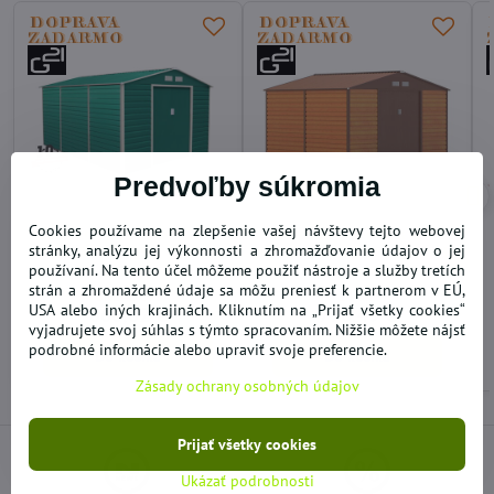
Predvoľby súkromia
Cookies používame na zlepšenie vašej návštevy tejto webovej
Záhradný domček GAH
Záhradný domček GAH
stránky, analýzu jej výkonnosti a zhromažďovanie údajov o jej
1300 - 340 x 205 x 382 cm ,
1085 - 340 x 319 cm hnedý
používaní. Na tento účel môžeme použiť nástroje a služby tretích
zelený
drevodekor
strán a zhromaždené údaje sa môžu preniesť k partnerom v EÚ,
SKLADOM
14 dní
USA alebo iných krajinách. Kliknutím na „Prijať všetky cookies“
866,02 €
778,49 €
vyjadrujete svoj súhlas s týmto spracovaním. Nižšie môžete nájsť
podrobné informácie alebo upraviť svoje preferencie.
Do košíka
Do košíka
Zásady ochrany osobných údajov
Prijať všetky cookies
Ukázať podrobnosti