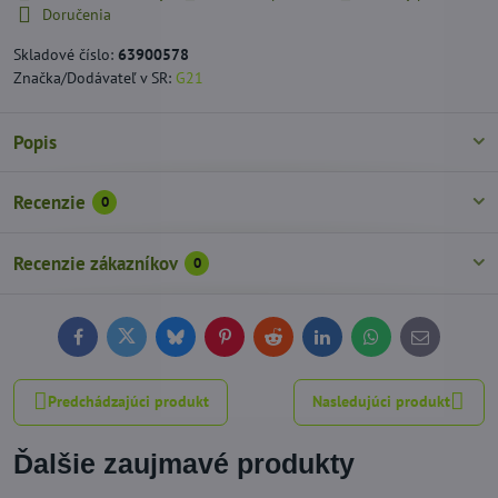
Doručenia
Skladové číslo:
63900578
Značka/Dodávateľ v SR:
G21
Popis
Recenzie
0
Recenzie zákazníkov
0
Facebook
Twitter
Bluesky
Pinterest
Reddit
LinkedIn
WhatsApp
E-
mail
Predchádzajúci produkt
Nasledujúci produkt
Ďalšie zaujmavé produkty