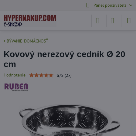
Panel používateľa
BÝVANIE-DOMÁCNOSŤ
Kovový nerezový cedník Ø 20
cm
Hodnotenie
5
/
5
(
2
x)