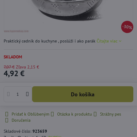
30%
Praktický cedník do kuchyne , poslúži i ako parák
Čítajte viac
SKLADOM
7,07 €
Zľava
2,15 €
4,92 €
Do košíka
Pridať k Obľúbeným
Otázka k produktu
Strážny pes
Doručenia
Skladové číslo:
923659