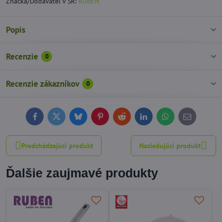
Značka/Dodávateľ v SR:
RUBEN
Popis
Recenzie
0
Recenzie zákazníkov
0
Facebook
Twitter
Bluesky
Pinterest
Reddit
LinkedIn
WhatsApp
E-
mail
Predchádzajúci produkt
Nasledujúci produkt
Ďalšie zaujmavé produkty