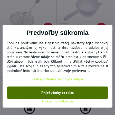
20%
9%
Predvoľby súkromia
Naberačka cedník drôtená
Sitko cedník s rúčkou Ø
Ø 17 cm
20 cm
Cookies používame na zlepšenie vašej návštevy tejto webovej
VYPREDANÉ
SKLADOM
stránky, analýzu jej výkonnosti a zhromažďovanie údajov o jej
1,95 €
2,77 €
používaní. Na tento účel môžeme použiť nástroje a služby tretích
strán a zhromaždené údaje sa môžu preniesť k partnerom v EÚ,
Zobraziť
Do košíka
USA alebo iných krajinách. Kliknutím na „Prijať všetky cookies“
vyjadrujete svoj súhlas s týmto spracovaním. Nižšie môžete nájsť
podrobné informácie alebo upraviť svoje preferencie.
Zásady ochrany osobných údajov
Prijať všetky cookies
NOVÝ A DOPLNENÝ TOVAR
AKCIE - VÝPREDAJE
Ukázať podrobnosti