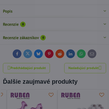
Popis
Recenzie
0
Recenzie zákazníkov
0
Facebook
Twitter
Bluesky
Pinterest
Reddit
LinkedIn
WhatsApp
E-
mail
Predchádzajúci produkt
Nasledujúci produkt
Ďalšie zaujmavé produkty