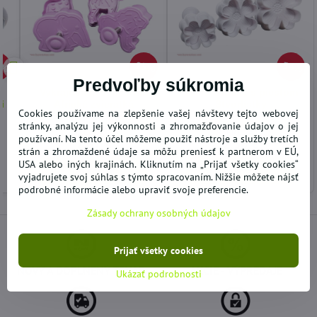
7%
25%
34%
Predvoľby súkromia
Vykrajovače s piestom
Vykrajovačky s piestom
i
Africké zvieratká
Štvorlístky
Cookies používame na zlepšenie vašej návštevy tejto webovej
stránky, analýzu jej výkonnosti a zhromažďovanie údajov o jej
SKLADOM
VYPREDANÉ
používaní. Na tento účel môžeme použiť nástroje a služby tretích
2,97 €
2,36 €
strán a zhromaždené údaje sa môžu preniesť k partnerom v EÚ,
USA alebo iných krajinách. Kliknutím na „Prijať všetky cookies“
Do košíka
Zobraziť
vyjadrujete svoj súhlas s týmto spracovaním. Nižšie môžete nájsť
podrobné informácie alebo upraviť svoje preferencie.
Zásady ochrany osobných údajov
Prijať všetky cookies
NOVÝ A DOPLNENÝ TOVAR
AKCIE - VÝPREDAJE
Ukázať podrobnosti