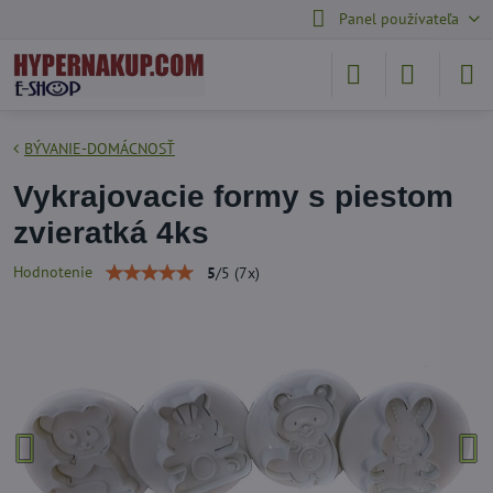
Panel používateľa
BÝVANIE-DOMÁCNOSŤ
Vykrajovacie formy s piestom
zvieratká 4ks
Hodnotenie
5
/
5
(
7
x)