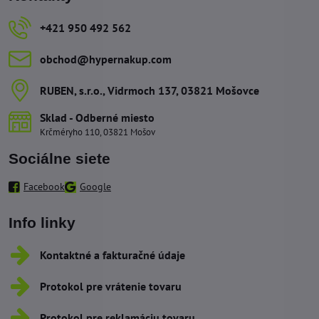
+421 950 492 562
obchod​@hypernakup​.com
RUBEN, s​.r​.o​., Vidrmoch 137, 03821 Mošovce
Sklad - Odberné miesto
Krčméryho 110, 03821 Mošov
Sociálne siete
Facebook
Google
Info linky
Kontaktné a fakturačné údaje
Protokol pre vrátenie tovaru
Protokol pre reklamáciu tovaru