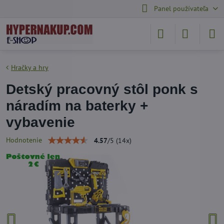
Panel používateľa
Hračky a hry
Detský pracovný stôl ponk s
náradím na baterky +
vybavenie
Hodnotenie
4.57
/
5
(
14
x)