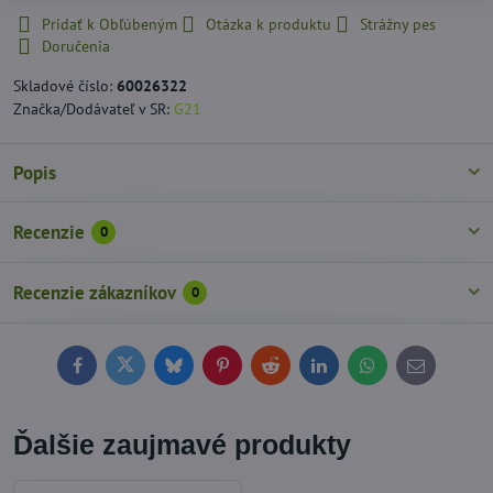
Pridať k Obľúbeným
Otázka k produktu
Strážny pes
Doručenia
Skladové číslo:
60026322
Značka/Dodávateľ v SR:
G21
Popis
Recenzie
0
Recenzie zákazníkov
0
Facebook
Twitter
Bluesky
Pinterest
Reddit
LinkedIn
WhatsApp
E-
mail
Ďalšie zaujmavé produkty