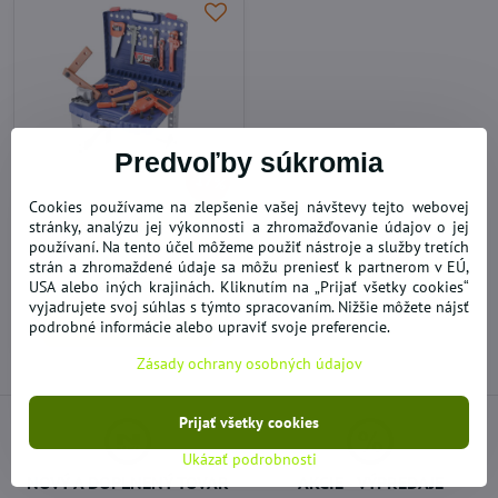
Predvoľby súkromia
17%
Cookies používame na zlepšenie vašej návštevy tejto webovej
Detské náradie kufrík a
stránky, analýzu jej výkonnosti a zhromažďovanie údajov o jej
pracovný stôl Super Tool
používaní. Na tento účel môžeme použiť nástroje a služby tretích
SKLADOM
strán a zhromaždené údaje sa môžu preniesť k partnerom v EÚ,
27,06 €
USA alebo iných krajinách. Kliknutím na „Prijať všetky cookies“
vyjadrujete svoj súhlas s týmto spracovaním. Nižšie môžete nájsť
Do košíka
podrobné informácie alebo upraviť svoje preferencie.
Zásady ochrany osobných údajov
Prijať všetky cookies
Ukázať podrobnosti
NOVÝ A DOPLNENÝ TOVAR
AKCIE - VÝPREDAJE