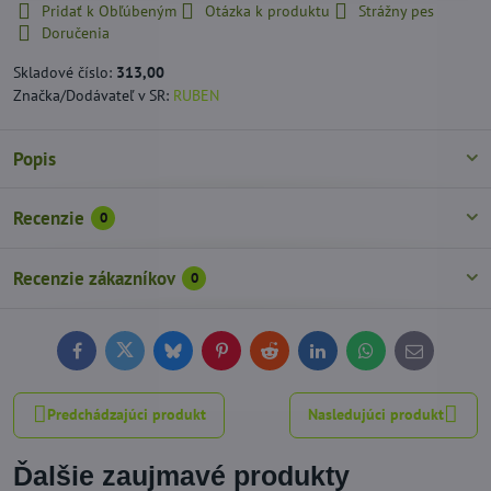
Pridať k Obľúbeným
Otázka k produktu
Strážny pes
Doručenia
Skladové číslo:
313,00
Značka/Dodávateľ v SR:
RUBEN
Popis
Recenzie
0
Recenzie zákazníkov
0
Facebook
Twitter
Bluesky
Pinterest
Reddit
LinkedIn
WhatsApp
E-
mail
Predchádzajúci produkt
Nasledujúci produkt
Ďalšie zaujmavé produkty