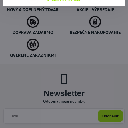
NOVÝ A DOPLNENÝ TOVAR
AKCIE - VÝPREDAJE
DOPRAVA ZADARMO
BEZPEČNÉ NAKUPOVANIE
OVERENÉ ZÁKAZNÍKMI
Newsletter
Odoberať naše novinky:
Odoberať