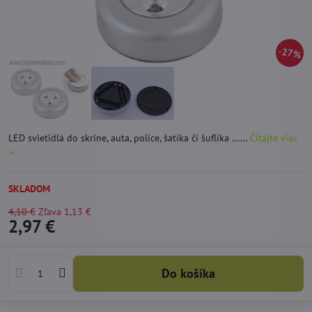
27%
LED svietidlá do skrine, auta, police, šatíka či šuflíka ......
Čítajte viac
SKLADOM
4,10 €
Zľava
1,13 €
2,97 €
Do košíka