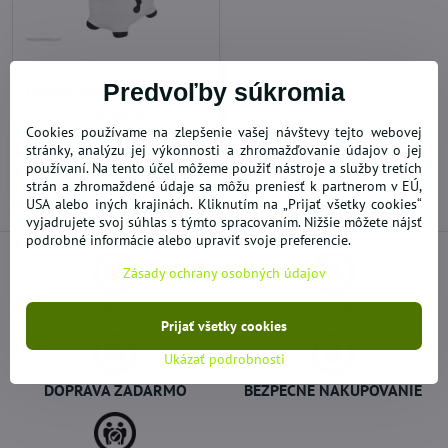
Predvoľby súkromia
Detské hopsadlo Kravička
SKLADOM
16,91 €
Cookies používame na zlepšenie vašej návštevy tejto webovej
stránky, analýzu jej výkonnosti a zhromažďovanie údajov o jej
používaní. Na tento účel môžeme použiť nástroje a služby tretích
Do košíka
strán a zhromaždené údaje sa môžu preniesť k partnerom v EÚ,
USA alebo iných krajinách. Kliknutím na „Prijať všetky cookies“
vyjadrujete svoj súhlas s týmto spracovaním. Nižšie môžete nájsť
podrobné informácie alebo upraviť svoje preferencie.
Zásady ochrany osobných údajov
NOVÝ A DOPLNENÝ TOVAR
AKCIE - VÝPREDAJE
Prijať všetky cookies
Ukázať podrobnosti
DOPRAVA ZADARMO
BEZPEČNÉ NAKUPOVANIE