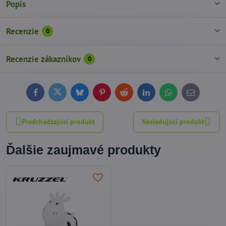
Popis
Recenzie
0
Recenzie zákazníkov
0
Facebook
Twitter
Bluesky
Pinterest
Reddit
LinkedIn
WhatsApp
E-
mail
Predchádzajúci produkt
Nasledujúci produkt
Ďalšie zaujmavé produkty