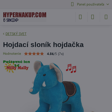
Panel používateľa
DETSKÝ SVET
Hojdací sloník hojdačka
Hodnotenie
4.86
/
5
(
7
x)