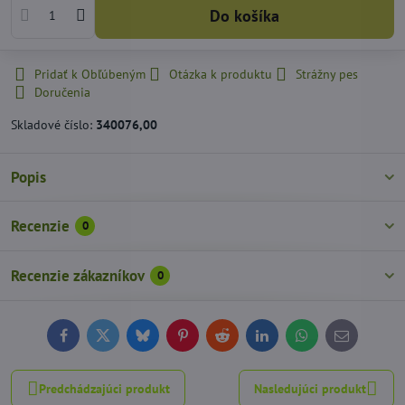
Do košíka
Pridať k Obľúbeným
Otázka k produktu
Strážny pes
Doručenia
Skladové číslo:
340076,00
Popis
Recenzie
0
Recenzie zákazníkov
0
Facebook
Twitter
Bluesky
Pinterest
Reddit
LinkedIn
WhatsApp
E-
mail
Predchádzajúci produkt
Nasledujúci produkt