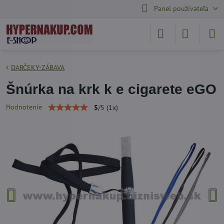
Panel používateľa
DARČEKY-ZÁBAVA
Šnúrka na krk k e cigarete eGO
Hodnotenie
5
/
5
(
1
x)