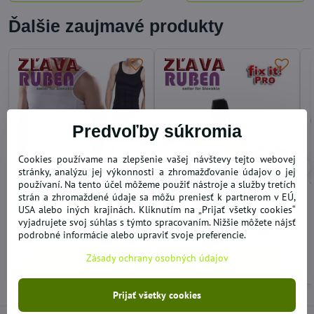
Ďalšie zaujmavé produkty
Predvoľby súkromia
Cookies používame na zlepšenie vašej návštevy tejto webovej
55%
40%
stránky, analýzu jej výkonnosti a zhromažďovanie údajov o jej
používaní. Na tento účel môžeme použiť nástroje a služby tretích
strán a zhromaždené údaje sa môžu preniesť k partnerom v EÚ,
Pánske zoštíhľujúce tielko
Pero na opravu laku FIX IT
SLIM" N LIFT
PRO
USA alebo iných krajinách. Kliknutím na „Prijať všetky cookies“
vyjadrujete svoj súhlas s týmto spracovaním. Nižšie môžete nájsť
VYPREDANÉ
VYPREDANÉ
7,79 €
3,06 €
podrobné informácie alebo upraviť svoje preferencie.
Zásady ochrany osobných údajov
Zobraziť
Zobraziť
Prijať všetky cookies