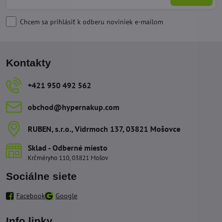
Chcem sa prihlásiť k odberu noviniek e-mailom
Kontakty
+421 950 492 562
obchod​@hypernakup​.com
RUBEN, s​.r​.o​., Vidrmoch 137, 03821 Mošovce
Sklad - Odberné miesto
Krčméryho 110, 03821 Mošov
Sociálne siete
Facebook
Google
Info linky