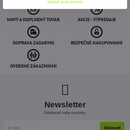
Ukázať podrobnosti
NOVÝ A DOPLNENÝ TOVAR
AKCIE - VÝPREDAJE
DOPRAVA ZADARMO
BEZPEČNÉ NAKUPOVANIE
OVERENÉ ZÁKAZNÍKMI
Newsletter
Odoberať naše novinky:
Odoberať