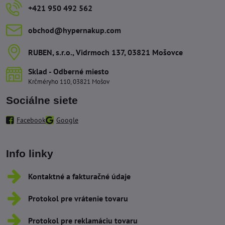
+421 950 492 562
obchod​@hypernakup​.com
RUBEN, s​.r​.o​., Vidrmoch 137, 03821 Mošovce
Sklad - Odberné miesto
Krčméryho 110, 03821 Mošov
Sociálne siete
Facebook
Google
Info linky
Kontaktné a fakturačné údaje
Protokol pre vrátenie tovaru
Protokol pre reklamáciu tovaru