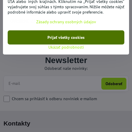
USA alebo iných krajinách. Kliknutím na „Prijať všetky cookies“
vyjadrujete svoj súhlas s týmto spracovaním. Nižšie môžete nájsť
podrobné informácie alebo upraviť svoje preferencie.
OVERENÉ ZÁKAZNÍKMI
Zásady ochrany osobných údajov
Prijať všetky cookies
Ukázať podrobnosti
Newsletter
Odoberať naše novinky:
Odoberať
Chcem sa prihlásiť k odberu noviniek e-mailom
Kontakty