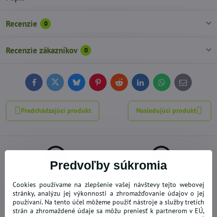
Recenzie
0
Recenzie zákazníkov
0
Facebook
Twitter
Bluesky
Pinterest
Reddit
LinkedIn
WhatsApp
E-
mail
Predchádzajúci produkt
Nasledujúci produkt
Predvoľby súkromia
NOVÝ A DOPLNENÝ TOVAR
AKCIE - VÝPREDAJE
Cookies používame na zlepšenie vašej návštevy tejto webovej
stránky, analýzu jej výkonnosti a zhromažďovanie údajov o jej
používaní. Na tento účel môžeme použiť nástroje a služby tretích
strán a zhromaždené údaje sa môžu preniesť k partnerom v EÚ,
DOPRAVA ZADARMO
BEZPEČNÉ NAKUPOVANIE