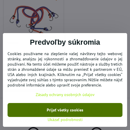
Predvoľby súkromia
14%
Zaisťovacie gumené lano
Cookies používame na zlepšenie vašej návštevy tejto webovej
s háčikmi 2m/3ks
stránky, analýzu jej výkonnosti a zhromažďovanie údajov o jej
používaní. Na tento účel môžeme použiť nástroje a služby tretích
SKLADOM
3,08 €
strán a zhromaždené údaje sa môžu preniesť k partnerom v EÚ,
USA alebo iných krajinách. Kliknutím na „Prijať všetky cookies“
vyjadrujete svoj súhlas s týmto spracovaním. Nižšie môžete nájsť
Do košíka
podrobné informácie alebo upraviť svoje preferencie.
Zásady ochrany osobných údajov
Prijať všetky cookies
Ukázať podrobnosti
NOVÝ A DOPLNENÝ TOVAR
AKCIE - VÝPREDAJE