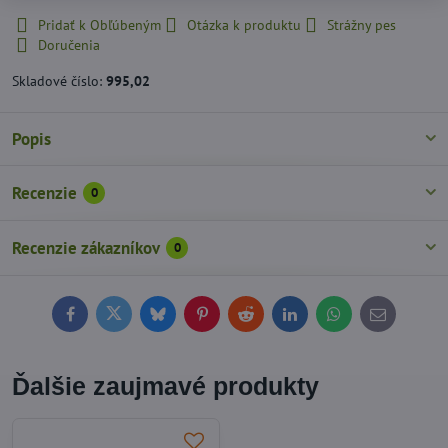
Pridať k Obľúbeným
Otázka k produktu
Strážny pes
Doručenia
Skladové číslo:
995,02
Popis
Recenzie
0
Recenzie zákazníkov
0
Facebook
Twitter
Bluesky
Pinterest
Reddit
LinkedIn
WhatsApp
E-
mail
Ďalšie zaujmavé produkty