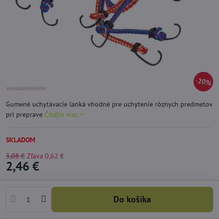
20%
Gumené uchytávacie lanká vhodné pre uchytenie rôznych predmetov
pri preprave
Čítajte viac
SKLADOM
3,08 €
Zľava
0,62 €
2,46 €
Do košíka